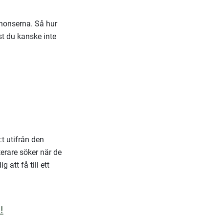
nnonserna. Så hur
t du kanske inte
:t utifrån den
erare söker när de
 att få till ett
!