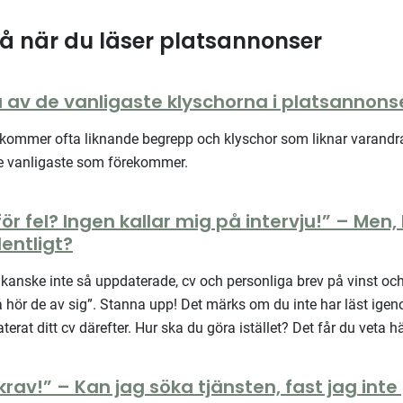
å när du läser platsannonser
 av de vanligaste klyschorna i platsannons
rkommer ofta liknande begrepp och klyschor som liknar varandra
de vanligaste som förekommer.
ör fel? Ingen kallar mig på intervju!” – Men,
entligt?
, kanske inte så uppdaterade, cv och personliga brev på vinst oc
å hör de av sig”. Stanna upp! Det märks om du inte har läst ig
erat ditt cv därefter. Hur ska du göra istället? Det får du veta hä
krav!” – Kan jag söka tjänsten, fast jag inte p