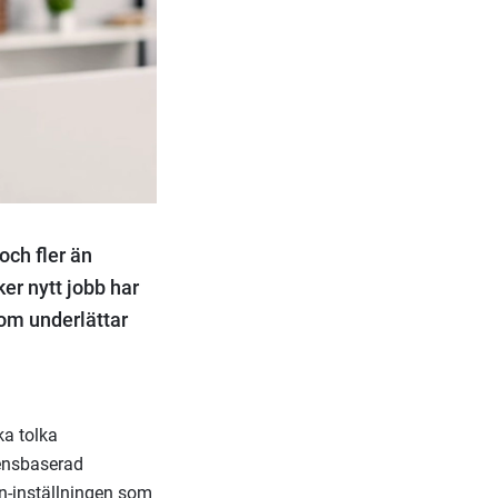
och fler än
ker nytt jobb har
som underlättar
ka tolka
tensbaserad
dIn-inställningen som