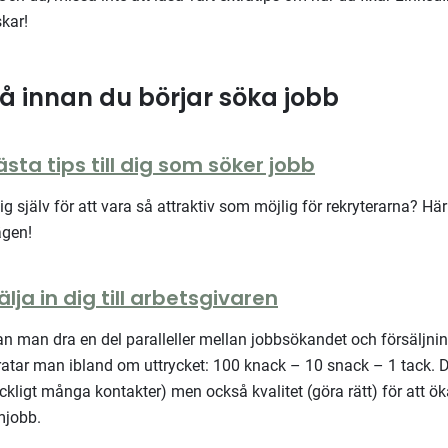
kar!
å innan du börjar söka jobb
sta tips till dig som söker jobb
ig själv för att vara så attraktiv som möjlig för rekryterarna? 
ägen!
lja in dig till arbetsgivaren
n man dra en del paralleller mellan jobbsökandet och försäljning
ar man ibland om uttrycket: 100 knack – 10 snack – 1 tack. D
räckligt många kontakter) men också kvalitet (göra rätt) för att ök
ömjobb.