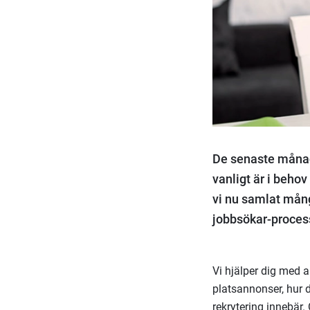
De senaste månad
vanligt är i behov
vi nu samlat mång
jobbsökar-proces
Vi hjälper dig med a
platsannonser, hur d
rekrytering innebär.