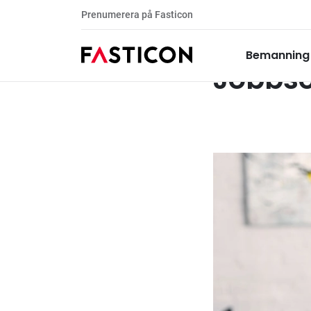
Prenumerera på Fasticon
Ta del av vår kunskapsbank
Arbetsliv & ka
Bemanning
Jobbsö