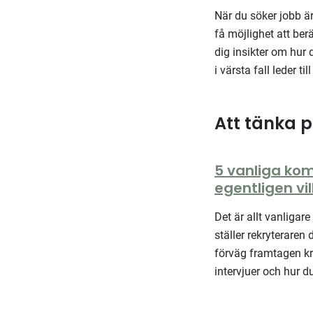
När du söker jobb är 
få möjlighet att ber
dig insikter om hur
i värsta fall leder t
Att tänka p
5 vanliga ko
egentligen vil
Det är allt vanligar
ställer rekryteraren
förväg framtagen kr
intervjuer och hur 