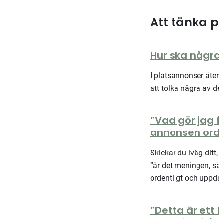
Att tänka p
Hur ska några
I platsannonser åte
att tolka några av 
”Vad gör jag f
annonsen ord
Skickar du iväg ditt
”är det meningen, s
ordentligt och uppdat
”Detta är ett 