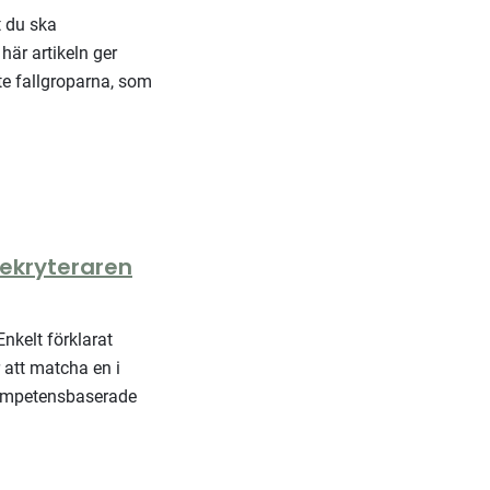
t du ska
här artikeln ger
te fallgroparna, som
rekryteraren
Enkelt förklarat
 att matcha en i
 kompetensbaserade