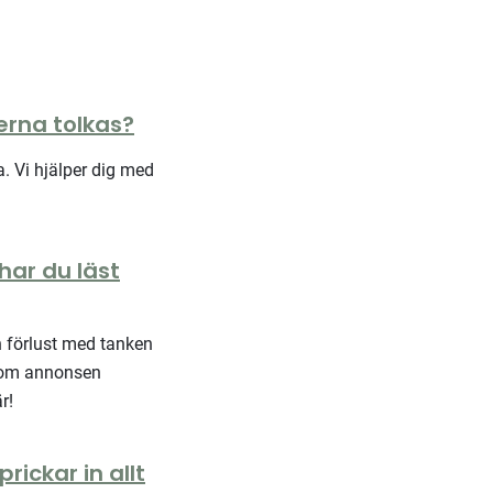
erna tolkas?
. Vi hjälper dig med
 har du läst
h förlust med tanken
enom annonsen
r!
rickar in allt