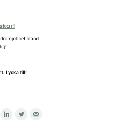
skar!
er drömjobbet bland
ig!
. Lycka till!