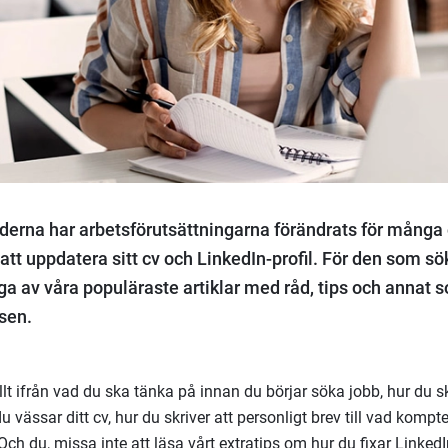
erna har arbetsförutsättningarna förändrats för många 
 att uppdatera sitt cv och LinkedIn-profil. För den som sö
a av våra populäraste artiklar med råd, tips och annat 
sen.
llt ifrån vad du ska tänka på innan du börjar söka jobb, hur du s
u vässar ditt cv, hur du skriver att personligt brev till vad komp
 Och du, missa inte att läsa vårt extratips om hur du fixar Linke