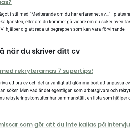
gas?
något i stil med ”Meriterande om du har erfarenhet av…” i platsa
ka tjänsten, eller om du kommer gå vidare om du söker även fas
 Vi hjälper dig att reda ut begreppen som kan vara förvirrande!
å när du skriver ditt cv
 med rekryterarnas 7 supertips!
skriva ett bra cv och det är vanligt att glömma bort att anpassa cv
man söker. Men vad är det egentligen som arbetsgivare och rekryt
ns rekryteringskonsulter har sammanställt en lista som hjälper dig
missar som gör att du inte kallas på intervju