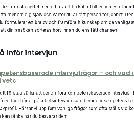
det främsta syftet med ditt cv att bli kallad till en intervju för at
ätta mer om dig själv och varför du är rätt person för jobbet. Den 
 du formulerar ett bra cv och framförallt kunskap om de vanligas
ill att din ansökan sorteras bort innan du ens fått chansen.
å inför intervjun
mpetensbaserade intervjufrågor – och vad 
l veta
e att företag väljer att genomföra kompetensbaserade intervjuer. 
 då endast frågor på arbetsintervjun som berör din kompetens för
avprofil. Här tar vi upp fem vanliga frågor som ofta ställs vid
du kan tänka när du besvarar dem.