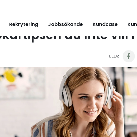
Jobbsökartipsen du inte vill missa!
rriär
Rekrytering
Jobbsökande
Kundcase
Kun
kartipsen du inte vill 
DELA: