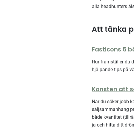
alla headhunters äls
Att tänka p
Fasticons 5 bä
Hur framställer du d
hjälpande tips på v
Konsten att sä
När du söker jobb ka
säljsammanhang prat
både kvantitet (till
ja och hitta ditt dr