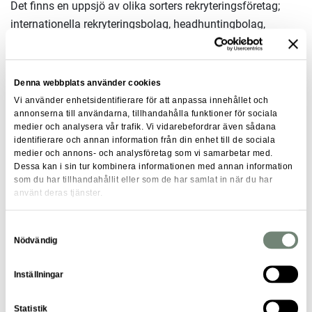
Det finns en uppsjö av olika sorters rekryteringsföretag;
internationella rekryteringsbolag, headhuntingbolag,
nischade rekryteringsbolag mot olika specifika branscher
och så vidare. Undersök vilka rekryteringsbolag som har
rätt inriktning för dig och din bakgrund utifrån vilken
Denna webbplats använder cookies
bransch och roll som du eftersöker. Rekryteringsbolagen
Vi använder enhetsidentifierare för att anpassa innehållet och
arbetar på olika sätt med att hitta, söka och bearbeta
annonserna till användarna, tillhandahålla funktioner för sociala
medier och analysera vår trafik. Vi vidarebefordrar även sådana
potentiella kandidater. Kontakta därför gärna en rekryterare
identifierare och annan information från din enhet till de sociala
på rekryteringsföretaget och fråga hur du ska göra för att
medier och annons- och analysföretag som vi samarbetar med.
Dessa kan i sin tur kombinera informationen med annan information
vara synbar hos dem.
som du har tillhandahållit eller som de har samlat in när du har
använt deras tjänster.
Våga be om hjälp
Samtyckesval
Nödvändig
Var inte för stolt för att be om hjälp. Tänk på att andra
människor har oftast ingen aning om vad du söker och de
Inställningar
mest oväntade personer kan sitta på värdefulla kontakter.
Våga också att prata både med dina vänner och inom din
Statistik