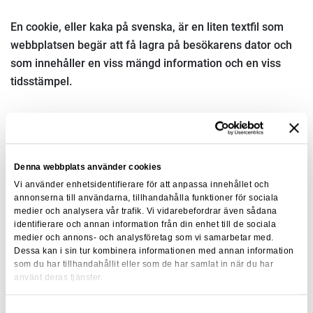
En cookie, eller kaka på svenska, är en liten textfil som
webbplatsen begär att få lagra på besökarens dator och
som innehåller en viss mängd information och en viss
tidsstämpel.
Webbläsaren sparar informationen på ett speciellt ställe i
din dator och returnerar informationen i kakan till
Denna webbplats använder cookies
webbplatsen man besökt vid varje förfrågan av sidor/bilder
Vi använder enhetsidentifierare för att anpassa innehållet och
från webbplatsen.
annonserna till användarna, tillhandahålla funktioner för sociala
medier och analysera vår trafik. Vi vidarebefordrar även sådana
Cookies på den här webbplatsen används för att förbättra
identifierare och annan information från din enhet till de sociala
användarupplevelsen och för optimering av webbplatsen.
medier och annons- och analysföretag som vi samarbetar med.
Dessa kan i sin tur kombinera informationen med annan information
Det finns två typer av cookies:
som du har tillhandahållit eller som de har samlat in när du har
använt deras tjänster.
Den ena typen, som kallas för
permanent cookie
, sparar en
fil som ligger kvar på besökarens dator. Den används till