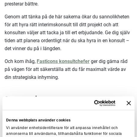
presterar bättre.
Genom att tänka på de här sakerna ökar du sannolikheten
för att hyra rätt interimskonsult till ditt projekt och att
konsulten väljer att tacka ja till ert erbjudande. Ge dig själv
tiden att planera ordentligt när du ska hyra in en konsult –
det vinner du på i längden.
Och kom ihåg,
Fasticons konsultchefer
ger dig gärna råd
på vägen för att säkerställa att du får maximalt värde av
din strategiska inhyrning.
Summering:
Tydlig definition av uppdraget och kraven:
Denna webbplats använder cookies
Vi använder enhetsidentifierare för att anpassa innehållet och
Formulera uppdraget tydligt för att undvika misstag.
annonserna till användarna, tillhandahålla funktioner för sociala