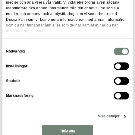
Skapa en noggrann kravprofil för
medier och analysera vår trafik. Vi vidarebefordrar även sådana
bemanningslösningen.
identifierare och annan information från din enhet till de sociala
medier och annons- och analysföretag som vi samarbetar med.
Dessa kan i sin tur kombinera informationen med annan information
Optimering av kravprofilen för interimskonsulter:
som du har tillhandahållit eller som de har samlat in när du har
använt deras tjänster.
Anpassa kravprofilen för att matcha uppdragets
karaktär.
Samtyckesval
Nödvändig
Var flexibel och överväg skillnader gentemot
permanenta roller.
Inställningar
Lyft uppdraget och förmåner
Statistik
Besvara frågan ”
Vilka fördelar har konsulten av att välja
Marknadsföring
ert uppdrag?
”.
Möjlighet till distansarbete attraherar fler konsulter.
Visa detaljer
Kommunicera positiva aspekter av företagskulturen,
spännande projekt, tekniska innovationer, osv.
Tillåt alla