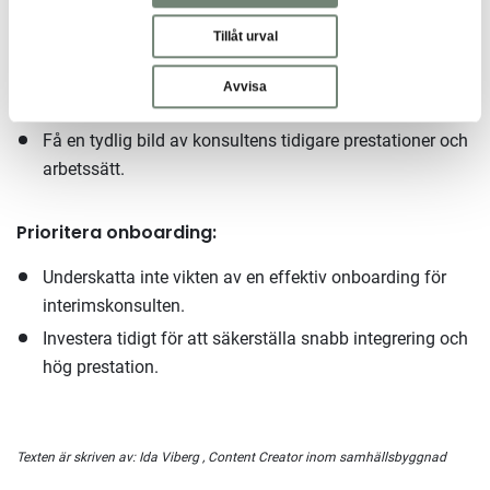
Kontrollera bakgrund och referenser:
Tillåt urval
Undvik misstag genom noggrann bakgrundskontroll
Avvisa
och referenstagning.
Få en tydlig bild av konsultens tidigare prestationer och
arbetssätt.
Prioritera onboarding:
Underskatta inte vikten av en effektiv onboarding för
interimskonsulten.
Investera tidigt för att säkerställa snabb integrering och
hög prestation.
Texten är skriven av:
Ida Viberg
, Content Creator inom samhällsbyggnad