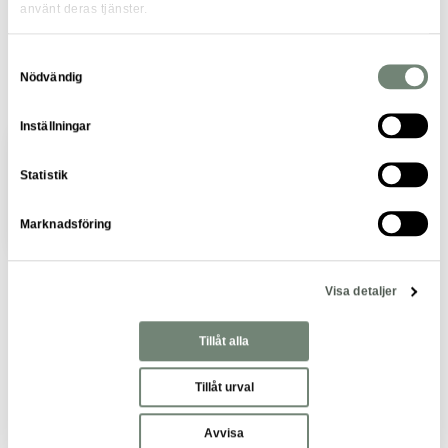
använt deras tjänster.
Samtyckesval
Nödvändig
Inställningar
BEMANNINGSTIPS
Statistik
Affärsområdeschefen – 4 smarta sätt att
hyra in en konsult
Marknadsföring
Visa detaljer
Tillåt alla
Tillåt urval
Avvisa