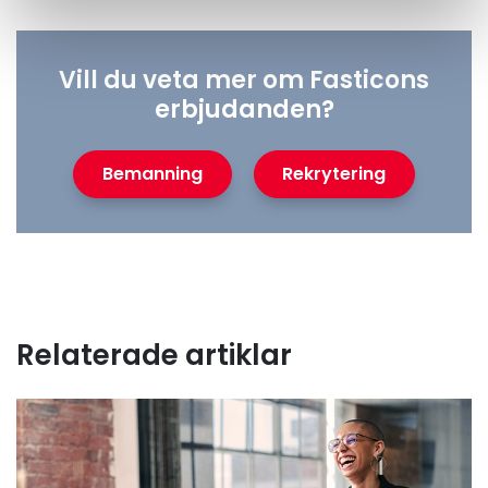
Vill du veta mer om Fasticons
erbjudanden?
Bemanning
Rekrytering
Relaterade artiklar