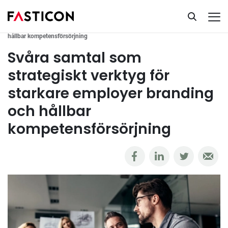
Ta del av vår kunskapsbank
Rekrytering
Svåra samtal som strategiskt verktyg för starkare employer branding och
hållbar kompetensförsörjning
Svåra samtal som
strategiskt verktyg för
starkare employer branding
och hållbar
kompetensförsörjning