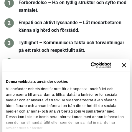
Förberedelse – Ha en tydlig struktur och syfte med
samtalet.
Empati och aktivt lyssnande – Låt medarbetaren
känna sig hörd och förstådd.
Tydlighet – Kommunicera fakta och förväntningar
på ett rakt och respektfullt sätt.
Lösningar och utvecklingsmöjligheter – Fokus på
lösningar snarare än problem.
Denna webbplats använder cookies
Uppföljning – Se till att samtalet leder till konkreta
Vi använder enhetsidentifierare för att anpassa innehållet och
åtgärder och utveckling.
annonserna till användarna, tillhandahålla funktioner för sociala
medier och analysera vår trafik. Vi vidarebefordrar även sådana
identifierare och annan information från din enhet till de sociala
Summering
medier och annons- och analysföretag som vi samarbetar med.
Dessa kan i sin tur kombinera informationen med annan information
som du har tillhandahållit eller som de har samlat in när du har
Att hantera svåra samtal är en viktig ledarskapsfärdighet.
använt deras tjänster.