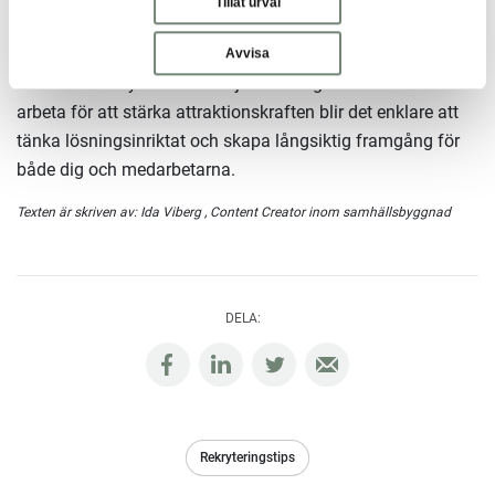
Tillåt urval
medarbetare och arbetsgivare. En alltför hög
personalomsättning innebär flera negativa konsekvenser.
Avvisa
När du hittar nyckeln till hur just din organisation ska
arbeta för att stärka attraktionskraften blir det enklare att
tänka lösningsinriktat och skapa långsiktig framgång för
både dig och medarbetarna.
Texten är skriven av:
Ida Viberg
, Content Creator inom samhällsbyggnad
DELA:
Rekryteringstips