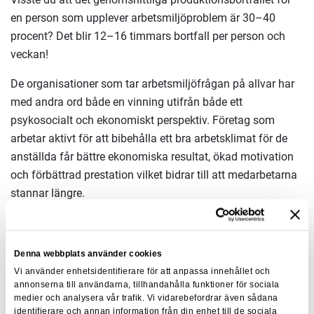
en person som upplever arbetsmiljöproblem är 30–40
procent? Det blir 12–16 timmars bortfall per person och
veckan!
De organisationer som tar arbetsmiljöfrågan på allvar har
med andra ord både en vinning utifrån både ett
psykosocialt och ekonomiskt perspektiv. Företag som
arbetar aktivt för att bibehålla ett bra arbetsklimat för de
anställda får bättre ekonomiska resultat, ökad motivation
och förbättrad prestation vilket bidrar till att medarbetarna
stannar längre.
5. Ha en tydlig intern
Denna webbplats använder cookies
kommunikationsstrategi
Vi använder enhetsidentifierare för att anpassa innehållet och
annonserna till användarna, tillhandahålla funktioner för sociala
Det är när medarbetare börjar läsa in saker mellan raderna
medier och analysera vår trafik. Vi vidarebefordrar även sådana
som ryktesspridningen tar fart. Genom en tydlig och
identifierare och annan information från din enhet till de sociala