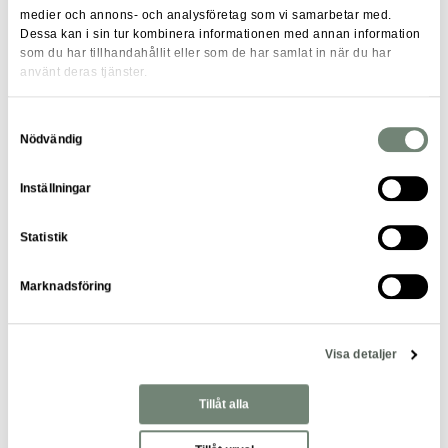
medier och annons- och analysföretag som vi samarbetar med.
transparent kommunikation kan en organisation radera de
Dessa kan i sin tur kombinera informationen med annan information
frågetecken som finns internt.
som du har tillhandahållit eller som de har samlat in när du har
använt deras tjänster.
Genom att uppriktigt våga bemöta frågor och funderingar
kring varför vissa förändringar sker skapas förtroende. Med
Samtyckesval
förståelse för varför vissa beslut har tagits och varför vissa
Nödvändig
förändringar behövs skapas en känsla av delaktighet kring
Inställningar
arbetet att klara av utmaningarna tillsammans.
Hos generationen Millennials (personer födda mellan 1981-
Statistik
1996) är öppen kommunikation till och med viktigare än
förmåner – något värt att tänka på som arbetsgivare!
Marknadsföring
Hitta framgångsnyckeln och skapa
Visa detaljer
långsiktig framgång
Tillåt alla
Det moderna arbetslivet ställer höga krav på både