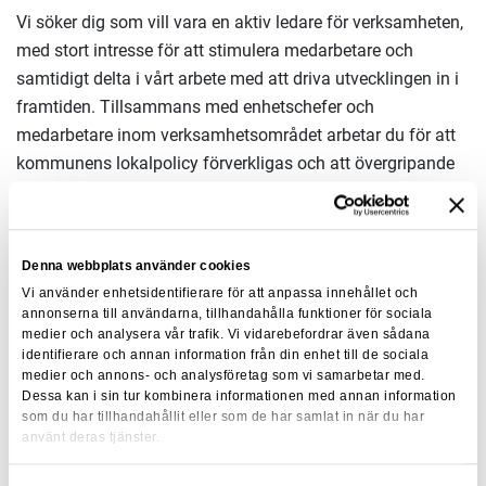
Vi söker dig som vill vara en aktiv ledare för verksamheten,
med stort intresse för att stimulera medarbetare och
samtidigt delta i vårt arbete med att driva utvecklingen in i
framtiden. Tillsammans med enhetschefer och
medarbetare inom verksamhetsområdet arbetar du för att
kommunens lokalpolicy förverkligas och att övergripande
mål nås.
Inom Lerums kommun genomsyras ledningens
förhållningssätt av ett utvecklande och tillitsbaserat
Denna webbplats använder cookies
ledarskap tillsammans med en lyhördhet som får
Vi använder enhetsidentifierare för att anpassa innehållet och
annonserna till användarna, tillhandahålla funktioner för sociala
medarbetarna att växa.
medier och analysera vår trafik. Vi vidarebefordrar även sådana
identifierare och annan information från din enhet till de sociala
medier och annons- och analysföretag som vi samarbetar med.
Bra att veta om tjänsten
Dessa kan i sin tur kombinera informationen med annan information
som du har tillhandahållit eller som de har samlat in när du har
Som anställd i Lerums kommun kan det förekomma krav
använt deras tjänster.
på att använda personligt Bank-ID i tjänsten för
legitimering i t.ex. systeminloggning eller annan verifiering.