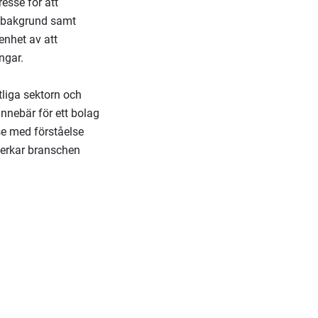
esse för att
k bakgrund samt
enhet av att
ngar.
tliga sektorn och
innebär för ett bolag
se med förståelse
åverkar branschen