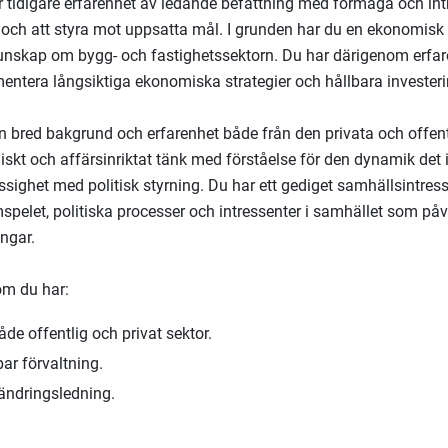
r tidigare erfarenhet av ledande befattning med förmåga och intr
och att styra mot uppsatta mål. I grunden har du en ekonomis
kunskap om bygg- och fastighetssektorn. Du har därigenom erfar
entera långsiktiga ekonomiska strategier och hållbara investeri
n bred bakgrund och erfarenhet både från den privata och offen
giskt och affärsinriktat tänk med förståelse för den dynamik det 
ssighet med politisk styrning. Du har ett gediget samhällsintres
mspelet, politiska processer och intressenter i samhället som p
ngar.
om du har:
åde offentlig och privat sektor.
ar förvaltning.
rändringsledning.