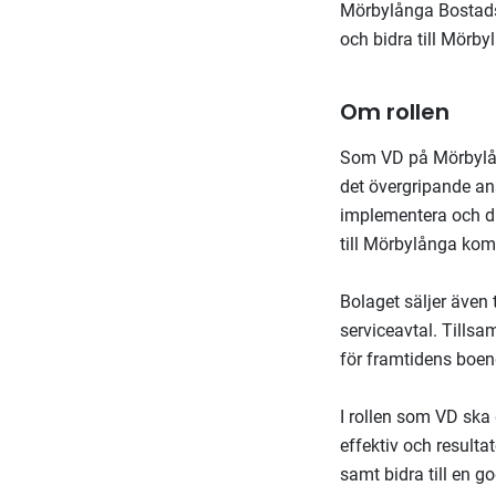
Mörbylånga Bostads 
och bidra till Mörb
Om rollen
Som VD på Mörbylån
det övergripande an
implementera och dr
till Mörbylånga ko
Bolaget säljer även
serviceavtal. Tills
för framtidens boen
I rollen som VD ska
effektiv och resulta
samt bidra till en 