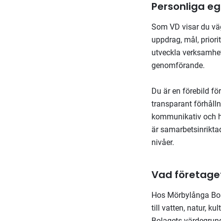
Personliga e
Som VD visar du väge
uppdrag, mål, priori
utveckla verksamhet
genomförande.
Du är en förebild fö
transparant förhål
kommunikativ och ha
är samarbetsinrikta
nivåer.
Vad företaget
Hos Mörbylånga Bost
till vatten, natur, ku
Bolagets värdegrund