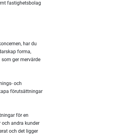
rnt fastighetsbolag
koncernen, har du
edarskap forma,
ag som ger mervärde
nings- och
kapa förutsättningar
tningar för en
er och andra kunder
rat och det ligger