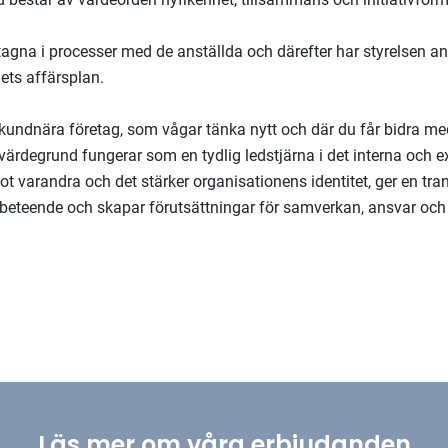
agna i processer med de anställda och därefter har styrelsen a
ets affärsplan.
tt kundnära företag, som vågar tänka nytt och där du får bidra m
värdegrund fungerar som en tydlig ledstjärna i det interna och ex
t varandra och det stärker organisationens identitet, ger en tra
beteende och skapar förutsättningar för samverkan, ansvar och
Läs mer om våra erbjudanden