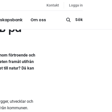
Kontakt
Logga in
Sök
skapsbank
Om oss
AB på
enom förtroende och
eten framåt utifrån
 till natur? Då kan
ger, utvecklar och
 från kommunen.