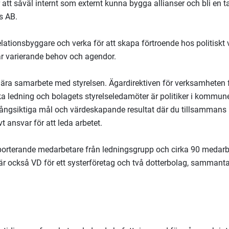
r att såväl internt som externt kunna bygga allianser och bli en t
s AB.
ationsbyggare och verka för att skapa förtroende hos politiskt 
har varierande behov och agendor.
ära samarbete med styrelsen. Ägardirektiven för verksamheten
 ledning och bolagets styrelseledamöter är politiker i kommune
ångsiktiga mål och värdeskapande resultat där du tillsammans 
vt ansvar för att leda arbetet.
pporterande medarbetare från ledningsgrupp och cirka 90 medarb
är också VD för ett systerföretag och två dotterbolag, sammanta