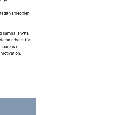
ntagit värdeorden
ed samhällsnytta
terna arbetet för
nsparens i
 motivation.