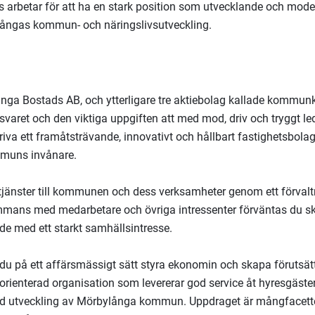
arbetar för att ha en stark position som utvecklande och mode
ylångas kommun- och näringslivsutveckling.
ga Bostads AB, och ytterligare tre aktiebolag kallade kommun
svaret och den viktiga uppgiften att med mod, driv och tryggt l
iva ett framåtsträvande, innovativt och hållbart fastighetsbol
mmuns invånare.
 tjänster till kommunen och dess verksamheter genom ett förvalt
ammans med medarbetare och övriga intressenter förväntas du s
de med ett starkt samhällsintresse.
 du på ett affärsmässigt sätt styra ekonomin och skapa förutsät
torienterad organisation som levererar god service åt hyresgäst
god utveckling av Mörbylånga kommun. Uppdraget är mångfacette