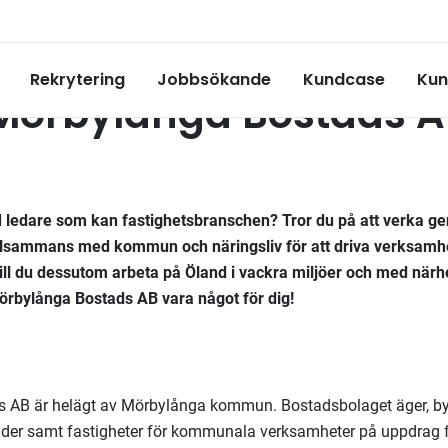
Rekrytering
Jobbsökande
Kundcase
Kun
l Mörbylånga Bostads 
 ledare som kan fastighetsbranschen? Tror du på att verka g
a tillsammans med kommun och näringsliv för att driva verksamh
ill du dessutom arbeta på Öland i vackra miljöer och med närhet
örbylånga Bostads AB vara något för dig!
 AB är helägt av Mörbylånga kommun. Bostadsbolaget äger, byg
täder samt fastigheter för kommunala verksamheter på uppdrag