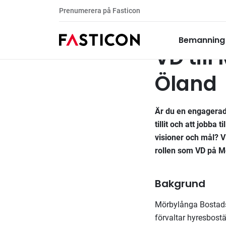
Prenumerera på Fasticon
VD
Tillsatta uppdrag
Bemanning
VD til
Öland
Är du en engagerad
tillit och att jobb
visioner och mål? V
rollen som VD på M
Bakgrund
Mörbylånga Bostads
förvaltar hyresbos