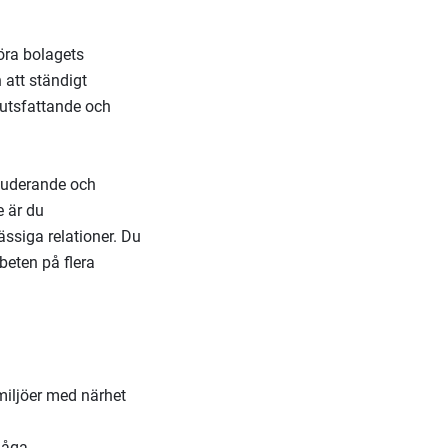
öra bolagets
 att ständigt
lutsfattande och
kluderande och
 är du
ssiga relationer. Du
beten på flera
miljöer med närhet
måga.