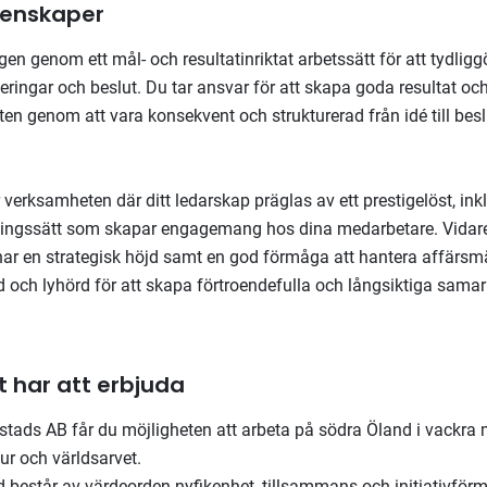
genskaper
n genom ett mål- och resultatinriktat arbetssätt för att tydligg
teringar och beslut. Du tar ansvar för att skapa goda resultat och
en genom att vara konsekvent och strukturerad från idé till bes
r verksamheten där ditt ledarskap präglas av ett prestigelöst, in
lningssätt som skapar engagemang hos dina medarbetare. Vidare
r en strategisk höjd samt en god förmåga att hantera affärsmä
d och lyhörd för att skapa förtroendefulla och långsiktiga samar
 har att erbjuda
ads AB får du möjligheten att arbeta på södra Öland i vackra 
ltur och världsarvet.
 består av värdeorden nyfikenhet, tillsammans och initiativför