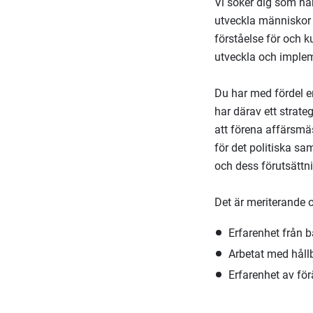
Vi söker dig som ha
utveckla människor 
förståelse för och 
utveckla och implem
Du har med fördel e
har därav ett strate
att förena affärsmä
för det politiska sa
och dess förutsättni
Det är meriterande 
Erfarenhet från b
Arbetat med hållb
Erfarenhet av fö