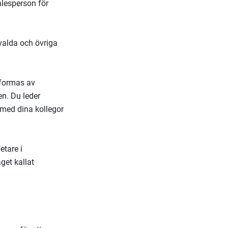
alesperson för
valda och övriga
 formas av
n. Du leder
med dina kollegor
etare i
get kallat