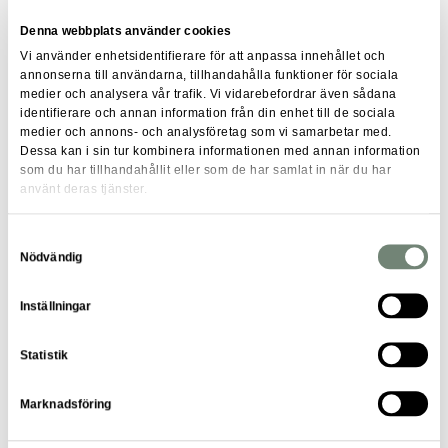
Tidigare erfarenhet av trygghets- och säkerhetsarbete.
Denna webbplats använder cookies
Du har erfarenhet av att arbeta med socialt
Vi använder enhetsidentifierare för att anpassa innehållet och
hållbarhetsarbete.
annonserna till användarna, tillhandahålla funktioner för sociala
medier och analysera vår trafik. Vi vidarebefordrar även sådana
Goda kunskaper i svenska såväl i tal som skrift.
identifierare och annan information från din enhet till de sociala
Du behärskar engelska i tal.
medier och annons- och analysföretag som vi samarbetar med.
Dessa kan i sin tur kombinera informationen med annan information
B-körkort.
som du har tillhandahållit eller som de har samlat in när du har
använt deras tjänster.
Det är meriterande om du har:
Samtyckesval
Tidigare erfarenhet av trygghets- och säkerhetsarbete
Nödvändig
inom fastighetsbranschen.
Inställningar
Trygghets- och/eller säkerhetsrelaterad utbildning.
Kunskap inom social prevention eller
Statistik
brottsförebyggande arbete.
Erfarenhet av att delta i och/eller leda projekt.
Marknadsföring
Erfarenhet av myndighetsutövning och/eller