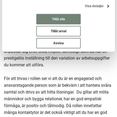
dokumentation.
Visa detaljer
Behärskar flera språk än svenska och engelska.
Tillåt alla
Personliga egenskaper
Som trygghetssamordnare arbetar du i en bred roll med
Tillåt urval
flera olika arbetsuppgifter och ansvarsområden. Det är
Avvisa
därför av stor vikt att du trivs i en sådan roll, är flexibel och
anpassar dig efter olika miljöer samtidigt som du har en
prestigelös inställning till den variation av arbetsuppgifter
du kommer att utföra.
För att trivas i rollen ser vi att du är en engagerad och
ansvarstagande person som är bekväm i att hantera svåra
samtal och drivs av att hitta lösningar. Du gillar att möta
människor och bygga relationer, har en god empatisk
förmåga, är positiv och tålmodig. Då rollen innefattar
många kontaktytor är det också viktigt att du har en god