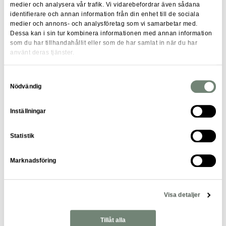
medier och analysera vår trafik. Vi vidarebefordrar även sådana
Kunskap om entreprenadjuridik och garantifrågor.
identifierare och annan information från din enhet till de sociala
Erfarenhet av tekniska installationer och system,
medier och annons- och analysföretag som vi samarbetar med.
exempelvis gas och styrsystem.
Dessa kan i sin tur kombinera informationen med annan information
som du har tillhandahållit eller som de har samlat in när du har
God vana vid hyresgästkontakt och kundbemötande.
använt deras tjänster.
En pedagogisk och strukturerad arbetsmetodik.
Möjlighet att arbeta flexibelt med varierande
Samtyckesval
Nödvändig
arbetsbelastning.
Inställningar
Statistik
Marknadsföring
Visa detaljer
Läs mer om våra erbjudanden
Tillåt alla