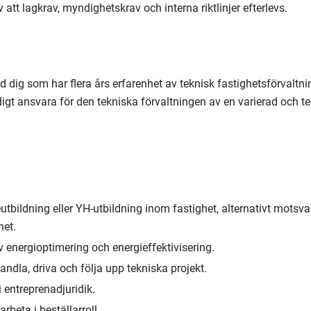
 att lagkrav, myndighetskrav och interna riktlinjer efterlevs.
nd dig som har flera års erfarenhet av teknisk fastighetsförvaltn
ndigt ansvara för den tekniska förvaltningen av en varierad och t
tbildning eller YH-utbildning inom fastighet, alternativt motsv
het.
 energioptimering och energieffektivisering.
ndla, driva och följa upp tekniska projekt.
 entreprenadjuridik.
arbeta i beställarroll.