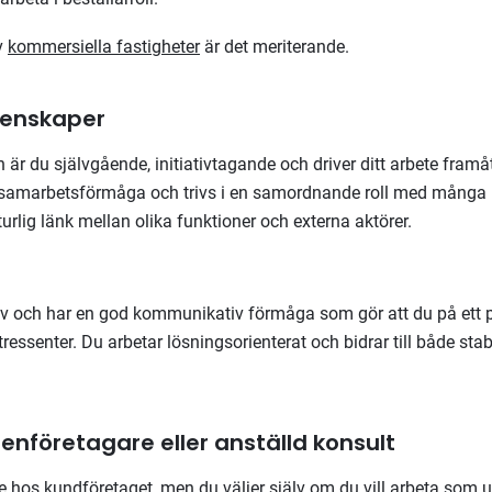
v
kommersiella fastigheter
är det meriterande.
genskaper
en är du självgående, initiativtagande och driver ditt arbete framåt
 samarbetsförmåga och trivs i en samordnande roll med många k
rlig länk mellan olika funktioner och externa aktörer.
älv och har en god kommunikativ förmåga som gör att du på ett p
tressenter. Du arbetar lösningsorienterat och bidrar till både stab
genföretagare eller anställd konsult
te hos kundföretaget, men du väljer själv om du vill arbeta som