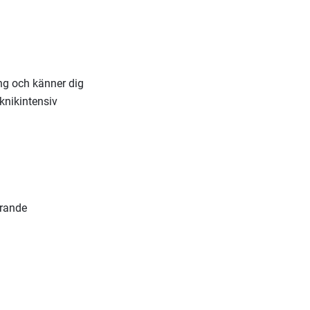
ing och känner dig
eknikintensiv
arande