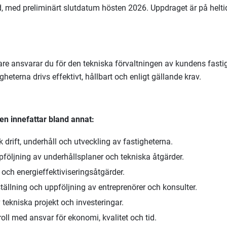
, med preliminärt slutdatum hösten 2026. Uppdraget är på helti
are ansvarar du för den tekniska förvaltningen av kundens fast
igheterna drivs effektivt, hållbart och enligt gällande krav.
n innefattar bland annat:
k drift, underhåll och utveckling av fastigheterna.
följning av underhållsplaner och tekniska åtgärder.
och energieffektiviseringsåtgärder.
ällning och uppföljning av entreprenörer och konsulter.
 tekniska projekt och investeringar.
roll med ansvar för ekonomi, kvalitet och tid.