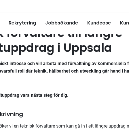
konsultuppdrag
Rekrytering
Jobbsökande
Kundcase
Kun
 förvaltare till längre
tuppdrag i Uppsala
niskt intresse och vill arbeta med förvaltning av kommersiella 
varsfull roll där teknik, hållbarhet och utveckling går hand i h
tuppdrag vara nästa steg för dig.
rivning
öker vi en teknisk förvaltare som kan gå in i ett längre uppdra