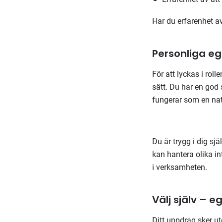
Har du erfarenhet a
Personliga e
För att lyckas i roll
sätt. Du har en god
fungerar som en natu
Du är trygg i dig sj
kan hantera olika in
i verksamheten.
Välj själv – e
Ditt uppdrag sker u