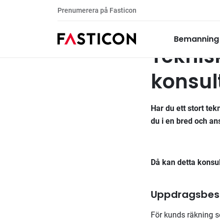
Prenumerera på Fasticon
Teknisk förvaltare för 
Tillsatta uppdrag
Bemanning
Teknisk
konsul
Har du ett stort tek
du i en bred och ans
Då kan detta konsul
Uppdragsbesk
För kunds räkning s