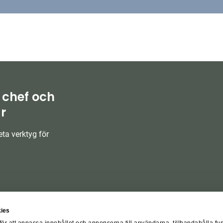
 chef och
r
ta verktyg för
ies
för att anpassa innehållet och annonserna till användarna, tillhandahålla fu