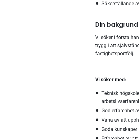
Säkerställande av
Din bakgrund
Vi söker i första ha
trygg i att självstä
fastighetsportfölj.
Vi söker med:
Teknisk högskoleu
arbetslivserfaren
God erfarenhet av
Vana av att uppha
Goda kunskaper i
Erfarenhet av att 