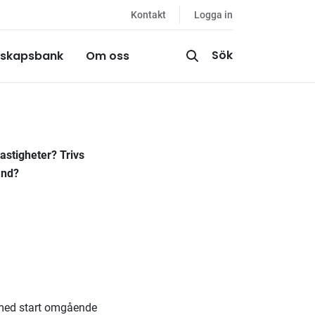
Kontakt
Logga in
Sök
skapsbank
Om oss
fastigheter? Trivs
and?
g med start omgående