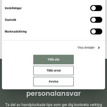
Läs mer om våra erbjudanden
Inställningar
Statistik
Bemanning
Rekrytering
Marknadsföring
Visa detaljer
Tillåt alla
Tillåt urval
Prenumeration för dig som
Avvisa
chef och ledare med
personalansvar
Ta del av handplockade tips som ger dig konkreta verktyg