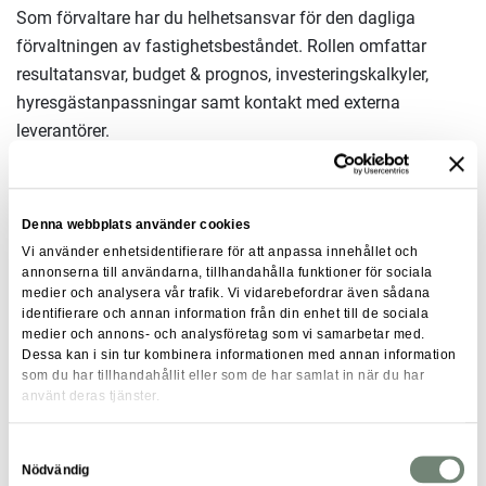
Som förvaltare har du helhetsansvar för den dagliga
förvaltningen av fastighetsbeståndet. Rollen omfattar
resultatansvar, budget & prognos, investeringskalkyler,
hyresgästanpassningar samt kontakt med externa
leverantörer.
Uppdraget innefattar flera sociala kontakter med företagets
hyresgäster, då du ansvarar för hyresavtal samt
Denna webbplats använder cookies
omförhandling av befintliga avtal. Utöver detta förekommer
Vi använder enhetsidentifierare för att anpassa innehållet och
annan administration och övriga fastighetsrelaterade
annonserna till användarna, tillhandahålla funktioner för sociala
medier och analysera vår trafik. Vi vidarebefordrar även sådana
frågor.
identifierare och annan information från din enhet till de sociala
medier och annons- och analysföretag som vi samarbetar med.
Dessa kan i sin tur kombinera informationen med annan information
som du har tillhandahållit eller som de har samlat in när du har
använt deras tjänster.
Samtyckesval
Nödvändig