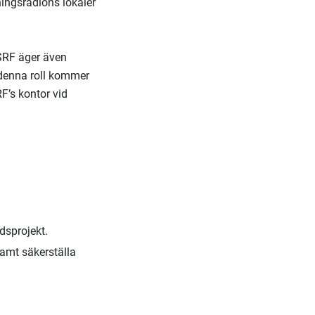
ingsradions lokaler
SRF äger även
 denna roll kommer
F’s kontor vid
dsprojekt.
samt säkerställa