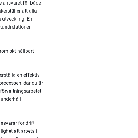
e ansvaret för både
erställer att alla
 utveckling. En
kundrelationer
onomiskt hållbart
rställa en effektiv
sprocessen, där du är
 förvaltningsarbetet
t underhåll
svarar för drift
ighet att arbeta i