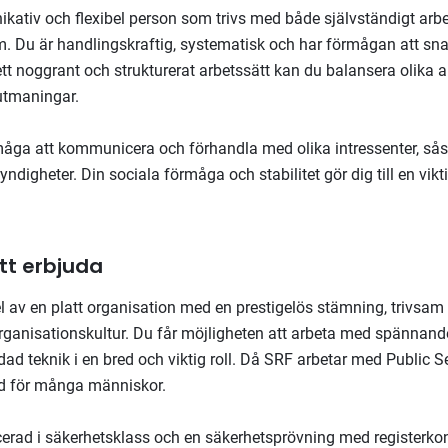
kativ och flexibel person som trivs med både självständigt arbe
am. Du är handlingskraftig, systematisk och har förmågan att sna
t noggrant och strukturerat arbetssätt kan du balansera olika ar
utmaningar.
måga att kommunicera och förhandla med olika intressenter, så
ndigheter. Din sociala förmåga och stabilitet gör dig till en vik
tt erbjuda
el av en platt organisation med en prestigelös stämning, trivsam
anisationskultur. Du får möjligheten att arbeta med spännand
dad teknik i en bred och viktig roll. Då SRF arbetar med Public S
lnad för många människor.
cerad i säkerhetsklass och en säkerhetsprövning med registerko