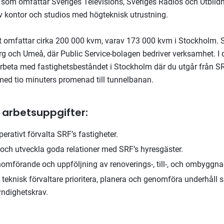
som omfattar Sveriges Televisions, Sveriges Radios och Utbildn
 kontor och studios med högteknisk utrustning.
t omfattar cirka 200 000 kvm, varav 173 000 kvm i Stockholm. 
org och Umeå, där Public Service-bolagen bedriver verksamhet. I
arbeta med fastighetsbeståndet i Stockholm där du utgår från SR
med tio minuters promenad till tunnelbanan.
 arbetsuppgifter:
perativt förvalta SRF’s fastigheter.
 och utveckla goda relationer med SRF’s hyresgäster.
omförande och uppföljning av renoverings-, till-, och ombyggna
teknisk förvaltare prioritera, planera och genomföra underhåll 
yndighetskrav.