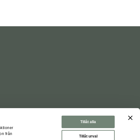
Tillåt alla
nktioner
on från
Tillåt urval