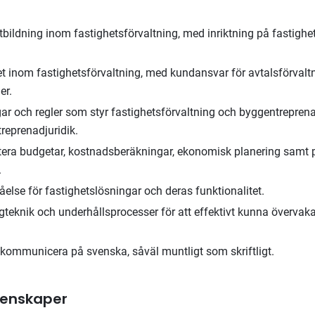
bildning inom fastighetsförvaltning, med inriktning på fastighe
et inom fastighetsförvaltning, med kundansvar för avtalsförvalt
er.
gar och regler som styr fastighetsförvaltning och byggentreprena
treprenadjuridik.
era budgetar, kostnadsberäkningar, ekonomisk planering samt p
.
åelse för fastighetslösningar och deras funktionalitet.
eknik och underhållsprocesser för att effektivt kunna övervaka
kommunicera på svenska, såväl muntligt som skriftligt.
genskaper