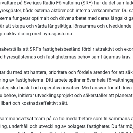
valtare på Sveriges Radio Förvaltning (SRF) har du det samlad
yresgäster, både externa aktörer och interna verksamheter. Du säk
terna fungerar optimalt och driver arbetet med deras långsiktiga
en är att skapa och vårda långsiktiga, lönsamma och utvecklande 
proaktiv dialog med hyresgästerna.
säkerställa att SRF’s fastighetsbestånd förblir attraktivt och ek
med hyresgästernas och fastigheternas behov samt ägarnas krav.
ar du med att hantera, prioritera och fördela ärenden för att säke
ning av fastigheterna. Ditt arbete spänner över hela förvaltning
rategiska beslut och operativa insatser. Med ansvar för att driva
u behov, initierar utvecklingsprojekt och säkerställer att planera
llbart och kostnadseffektivt sätt.
tt sammansvetsat team på ca tio medarbetare som tillsammans an
ning, underhåll och utveckling av bolagets fastigheter. Du får möjl