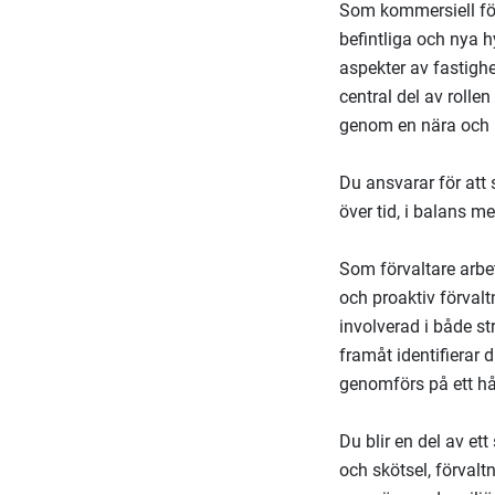
Som kommersiell för
befintliga och nya h
aspekter av fastighe
central del av roll
genom en nära och 
Du ansvarar för att 
över tid, i balans 
Som förvaltare arbet
och proaktiv förvalt
involverad i både st
framåt identifierar d
genomförs på ett hå
Du blir en del av e
och skötsel, förvalt