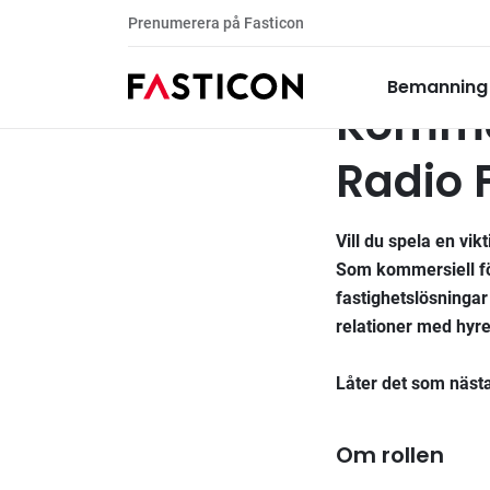
Prenumerera på Fasticon
Kommersiell förvaltare
Tillsatta uppdrag
Bemanning
Kommers
Radio 
Vill du spela en vikt
Som kommersiell för
fastighetslösningar
relationer med hyr
Låter det som nästa
Om rollen