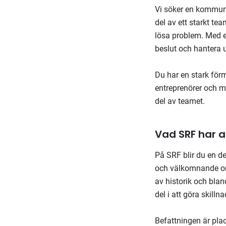
Vi söker en kommuni
del av ett starkt te
lösa problem. Med et
beslut och hantera 
Du har en stark för
entreprenörer och my
del av teamet.
Vad SRF har a
På SRF blir du en d
och välkomnande org
av historik och blan
del i att göra skil
Befattningen är pla