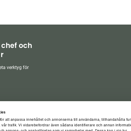
 chef och
r
ta verktyg för
ies
för att anpassa innehållet och annonserna till användarna, tillhandahålla fu
 vår trafik. Vi vidarebefordrar även sådana identifierare och annan informati
 och annons- och analysföretag som vi samarbetar med. Dessa kan i sin tur