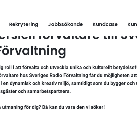
Rekrytering
Jobbsökande
Kundcase
Kun
iell förvaltare till S
Förvaltning
ig roll i att förvalta och utveckla unika och kulturellt betydelse
valtare hos Sveriges Radio Förvaltning får du möjligheten att
 i en dynamisk och kreativ miljö, samtidigt som du bygger och 
esgäster och samarbetspartners.
 utmaning för dig? Då kan du vara den vi söker!