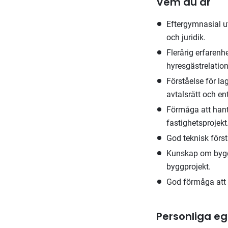
Vem du är
Eftergymnasial ut
och juridik.
Flerårig erfarenh
hyresgästrelation
Förståelse för la
avtalsrätt och en
Förmåga att hant
fastighetsprojekt
God teknisk först
Kunskap om byggt
byggprojekt.
God förmåga att 
Personliga e