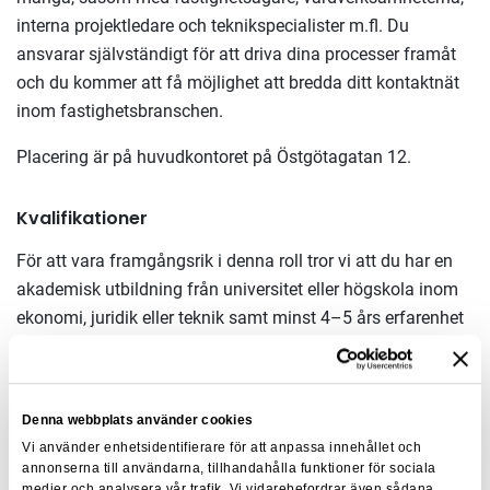
interna projektledare och teknikspecialister m.fl. Du
ansvarar självständigt för att driva dina processer framåt
och du kommer att få möjlighet att bredda ditt kontaktnät
inom fastighetsbranschen.
Placering är på huvudkontoret på Östgötagatan 12.
Kvalifikationer
För att vara framgångsrik i denna roll tror vi att du har en
akademisk utbildning från universitet eller högskola inom
ekonomi, juridik eller teknik samt minst 4–5 års erfarenhet
av en liknande roll. Vidare har du mycket goda kunskaper
inom fastighetsekonomi och hyresjuridik samt
grundläggande kunskaper inom fastighetsteknik.
Denna webbplats använder cookies
Vi ser att du har arbetat med kommersiella fastigheter, har
Vi använder enhetsidentifierare för att anpassa innehållet och
annonserna till användarna, tillhandahålla funktioner för sociala
god förhandlingsvana och har varit involverad i
medier och analysera vår trafik. Vi vidarebefordrar även sådana