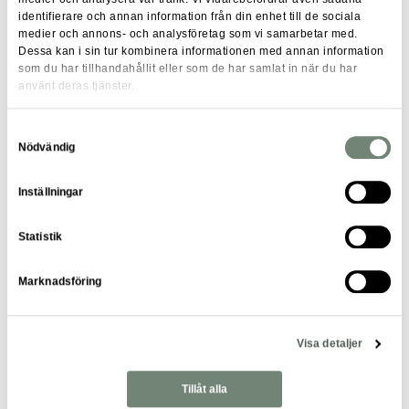
hyresgästanpassningar och ombyggnadsprojekt som
identifierare och annan information från din enhet till de sociala
medier och annons- och analysföretag som vi samarbetar med.
projektägare. Självklart är du även bekant med LOU.
Dessa kan i sin tur kombinera informationen med annan information
som du har tillhandahållit eller som de har samlat in när du har
Personliga egenskaper
använt deras tjänster.
I denna rekrytering fäster vi stor vikt vid personliga
Samtyckesval
egenskaper. Vi söker dig som vågar ta plats, är
Nödvändig
kontaktsökande och gillar att ha ett rörligt arbete med
Inställningar
många kontaktytor. Du har även ett affärssinne som
grundar sig i att du drivs av att göra smarta investeringar
Statistik
som bidrar till en bättre vård i samhället.
I rollen som hyresförhandlare arbetar du självständigt och
Marknadsföring
driver ditt arbete framåt. Vi ser därmed att du är
strukturerad och noggrann i ditt sätt att arbeta. Du har även
Visa detaljer
ett strategiskt tankesätt och ser saker utifrån ett
helhetsperspektiv.
Tillåt alla