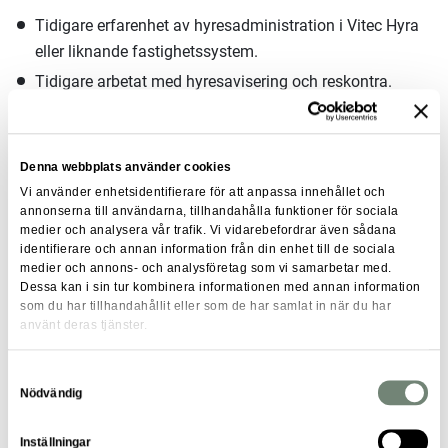
Tidigare erfarenhet av hyresadministration i Vitec Hyra
eller liknande fastighetssystem.
Tidigare arbetat med hyresavisering och reskontra.
Kunskap av Office-paketet.
Utöver vad som nämns ovan är följande
Denna webbplats använder cookies
kompetenser meriterade:
Vi använder enhetsidentifierare för att anpassa innehållet och
annonserna till användarna, tillhandahålla funktioner för sociala
Tidigare varit systemansvarig.
medier och analysera vår trafik. Vi vidarebefordrar även sådana
identifierare och annan information från din enhet till de sociala
Varit delaktig vid implementering av ett
medier och annons- och analysföretag som vi samarbetar med.
fastighetssystem.
Dessa kan i sin tur kombinera informationen med annan information
som du har tillhandahållit eller som de har samlat in när du har
Eftergymnasial utbildning inom ekonomi eller fastighet.
använt deras tjänster.
Det är även meriterande om du tidigare har arbetat inom
Samtyckesval
idéburen sektor och med människor i utsatthet.
Nödvändig
Personliga egenskaper
Inställningar