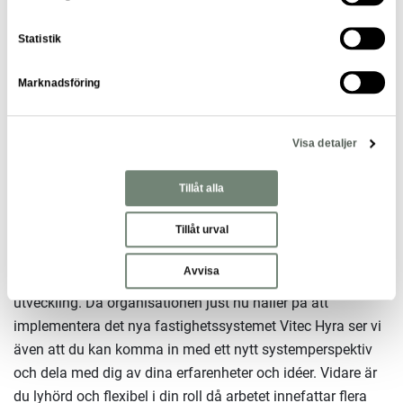
Då tjänsten innebär en administrativ roll söker vi en person
Statistik
som effektivt strukturerar upp sitt arbete, är noggrann och
har ett systematiskt tänkande. Du trivs bra och känner dig
Marknadsföring
trygg med att arbeta självständigt samtidigt som du
uppskattar ett nära samarbete och en stark gemenskap
Visa detaljer
med dina kollegor. I din roll har du flera kontaktytor, därav
behöver du vara en kommunikativ person som gillar att
Tillåt alla
bemöta människor.
Tillåt urval
Stockholm Stadsmission har höga ambitioner om att
utvecklas och förbättras, därav ser vi att du är
Avvisa
lösningsorienterad, analytisk och engagerad i att bidra till
utveckling. Då organisationen just nu håller på att
implementera det nya fastighetssystemet Vitec Hyra ser vi
även att du kan komma in med ett nytt systemperspektiv
och dela med dig av dina erfarenheter och idéer. Vidare är
du lyhörd och flexibel i din roll då arbetet innefattar flera