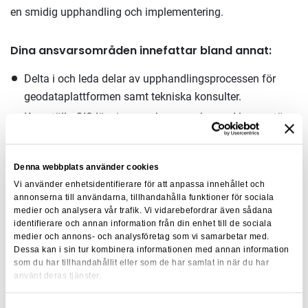
en smidig upphandling och implementering.
Dina ansvarsområden innefattar bland annat:
Delta i och leda delar av upphandlingsprocessen för
geodataplattformen samt tekniska konsulter.
Kravställa GIS-lösningar och samverka med leverantörer.
Samla in och strukturera geodata från olika källor.
Säkerställa att CAD-data migreras och transformeras till
Denna webbplats använder cookies
geodataplattformen.
Vi använder enhetsidentifierare för att anpassa innehållet och
Utveckla och införa bolagsstandarder för CAD och
annonserna till användarna, tillhandahålla funktioner för sociala
medier och analysera vår trafik. Vi vidarebefordrar även sådana
geodata.
identifierare och annan information från din enhet till de sociala
Stödja verksamheten i förändringsarbetet och utbilda
medier och annons- och analysföretag som vi samarbetar med.
Dessa kan i sin tur kombinera informationen med annan information
användare i nya processer.
som du har tillhandahållit eller som de har samlat in när du har
använt deras tjänster.