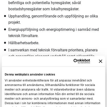
befintliga och potentiella hyresgäster, såväl
bostadshyresgäster som lokalhyresgäster.
Upphandling, genomförande och uppföljning av olika
projekt.
Energiuppföljning och energioptimering i samråd med
teknisk förvaltare.
Hållbarhetsarbete.
I samverkan med teknisk förvaltare prioritera, planera
och genomföra planerat underhåll samt säkerställa
uppfyllnad av myndighetskrav.
Fakturahantering.
Denna webbplats använder cookies
Arbetsmiljöansvar för ditt team.
Vi använder enhetsidentifierare för att anpassa innehållet och
annonserna till användarna, tillhandahålla funktioner för sociala
Vem du är
medier och analysera vår trafik. Vi vidarebefordrar även sådana
identifierare och annan information från din enhet till de sociala
Vi söker i första hand dig som har tidigare erfarenhet från
medier och annons- och analysföretag som vi samarbetar med.
fastighetsbranschen med en affärsmässig förståelse och
Dessa kan i sin tur kombinera informationen med annan information