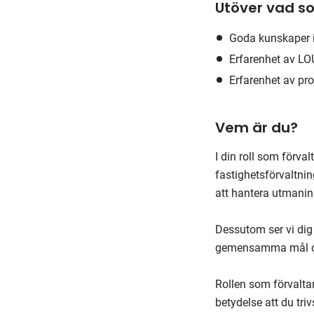
Utöver vad s
Goda kunskaper i
Erfarenhet av LO
Erfarenhet av pro
Vem är du?
I din roll som förva
fastighetsförvaltni
att hantera utmaning
Dessutom ser vi dig
gemensamma mål och
Rollen som förvalta
betydelse att du triv