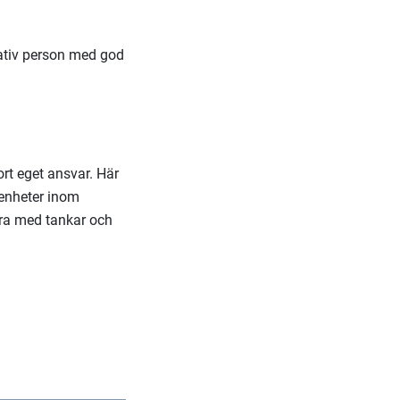
kativ person med god
rt eget ansvar. Här
renheter inom
dra med tankar och