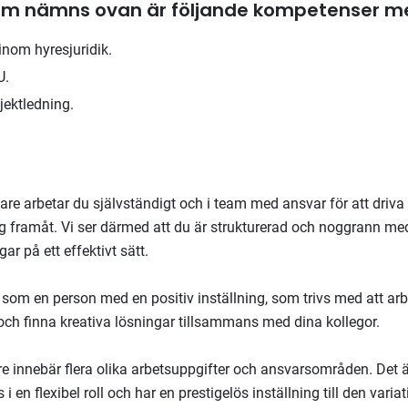
om nämns ovan är följande kompetenser m
nom hyresjuridik.
U.
jektledning.
ltare arbetar du självständigt och i team med ansvar för att driva
ng framåt. Vi ser därmed att du är strukturerad och noggrann m
ar på ett effektivt sätt.
 som en person med en positiv inställning, som trivs med att ar
 finna kreativa lösningar tillsammans med dina kollegor.
re innebär flera olika arbetsuppgifter och ansvarsområden. Det ä
s i en flexibel roll och har en prestigelös inställning till den varia