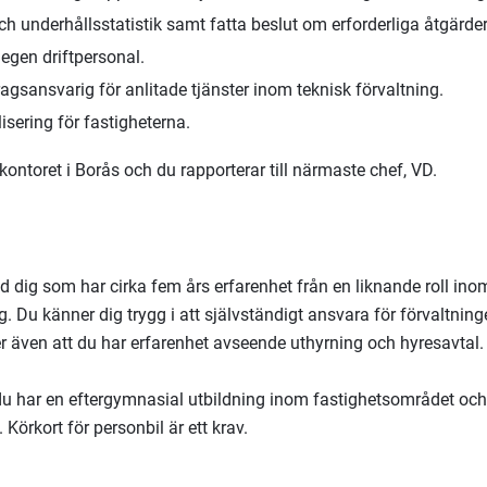
och underhållsstatistik samt fatta beslut om erforderliga åtgärder
egen driftpersonal.
gsansvarig för anlitade tjänster inom teknisk förvaltning.
lisering för fastigheterna.
kontoret i Borås och du rapporterar till närmaste chef, VD.
nd dig som har cirka fem års erfarenhet från en liknande roll ino
g. Du känner dig trygg i att självständigt ansvara för förvaltni
er även att du har erfarenhet avseende uthyrning och hyresavtal
 du har en eftergymnasial utbildning inom fastighetsområdet och/
 Körkort för personbil är ett krav.