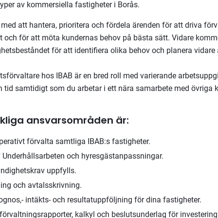
typer av kommersiella fastigheter i Borås.
med att hantera, prioritera och fördela ärenden för att driva för
t och för att möta kundernas behov på bästa sätt. Vidare komm
tighetsbeståndet för att identifiera olika behov och planera vidare
sförvaltare hos IBAB är en bred roll med varierande arbetsuppgift
en tid samtidigt som du arbetar i ett nära samarbete med övriga 
kliga ansvarsområden är:
perativt förvalta samtliga IBAB:s fastigheter.
v Underhållsarbeten och hyresgästanpassningar.
yndighetskrav uppfylls.
ing och avtalsskrivning.
gnos,- intäkts- och resultatuppföljning för dina fastigheter.
rvaltningsrapporter, kalkyl och beslutsunderlag för investering