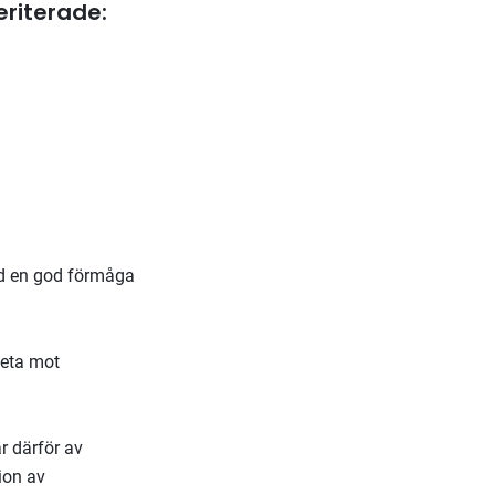
eriterade:
ed en god förmåga
beta mot
r därför av
tion av