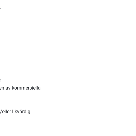
.
m
ngen av kommersiella
.
eller likvärdig