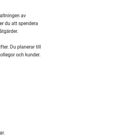
valtningen av
er du att spendera
 åtgärder.
er. Du planerar till
kollegor och kunder.
ar.