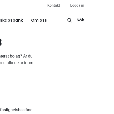
Kontakt
Logga in
Sök
skapsbank
Om oss
B
nterat bolag? Är du
med alla delar inom
s fastighetsbestånd