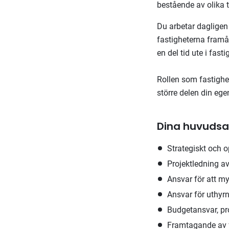
bestående av olika 
Du arbetar dagligen 
fastigheterna framå
en del tid ute i fas
Rollen som fastighet
större delen din eg
Dina huvudsa
Strategiskt och o
Projektledning a
Ansvar för att m
Ansvar för uthyrn
Budgetansvar, pro
Framtagande av fö