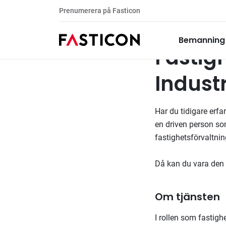
Prenumerera på Fasticon
Fastighetsförvaltare
Tillsatta uppdrag
Bemanning
Fastigh
Indust
Har du tidigare erfa
en driven person so
fastighetsförvaltni
Då kan du vara den v
Om tjänsten
I rollen som fastigh