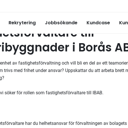
Rekrytering
Jobbsökande
Kundcase
Kun
etsförvaltare till
ribyggnader i Borås A
renhet av fastighetsförvaltning och vill bli en del av ett teamorie
m trivs med frihet under ansvar? Uppskattar du att arbeta brett 
ng?
i söker för rollen som fastighetsförvaltare till IBAB.
etsförvaltare har du helhetsansvar för förvaltningen av bolaget