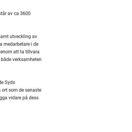
står av ca 3600
 samt utveckling av
na medarbetare i de
enom att ta tillvara
la både verksamheten
åde Syds
n ort som de senaste
ygga vidare på dess