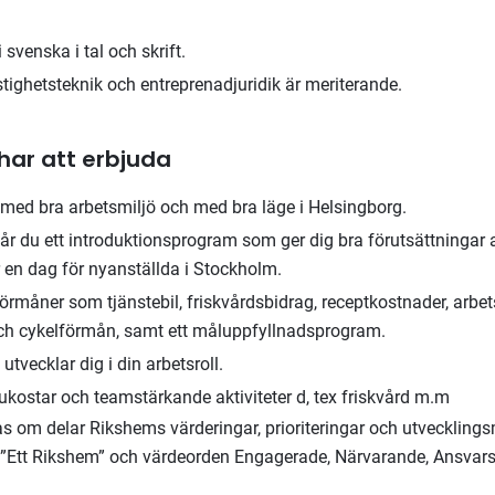
svenska i tal och skrift.
stighetsteknik och entreprenadjuridik är meriterande.
har att erbjuda
r med bra arbetsmiljö och med bra läge i Helsingborg.
år du ett introduktionsprogram som ger dig bra förutsättningar 
år en dag för nyanställda i Stockholm.
örmåner som tjänstebil, friskvårdsbidrag, receptkostnader, arbe
ch cykelförmån, samt ett måluppfyllnadsprogram.
utvecklar dig i din arbetsroll.
star och teamstärkande aktiviteter d, tex friskvård m.m
s om delar Rikshems värderingar, prioriteringar och utveckling
 ”Ett Rikshem” och värdeorden Engagerade, Närvarande, Ansvar