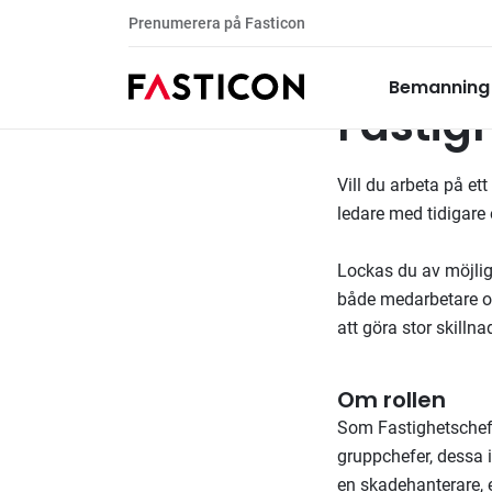
Prenumerera på Fasticon
Fastighetschef Helsing
Tillsatta uppdrag
Bemanning
Fastig
Vill du arbeta på et
ledare med tidigare 
Lockas du av möjlig
både medarbetare oc
att göra stor skillnad
Om rollen
Som Fastighetschef
gruppchefer, dessa i 
en skadehanterare, e