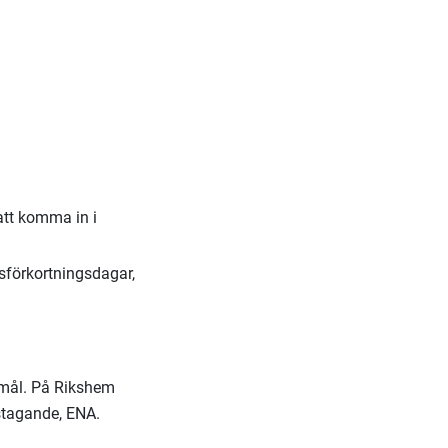
att komma in i
tsförkortningsdagar,
smål. På Rikshem
stagande, ENA.