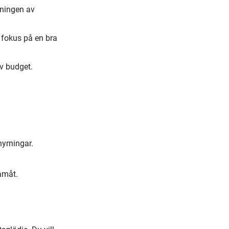
tningen av
 fokus på en bra
v budget.
hyrningar.
ramåt.