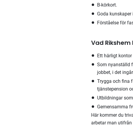
B-körkort.
Goda kunskaper i 
Förståelse för fa
Vad Rikshem 
Ett härligt konto
Som nyanställd f
jobbet, i det ing
Trygga och fina f
tjänstepension o
Utbildningar som 
Gemensamma fruko
Här kommer du triva
arbetar man utifrån