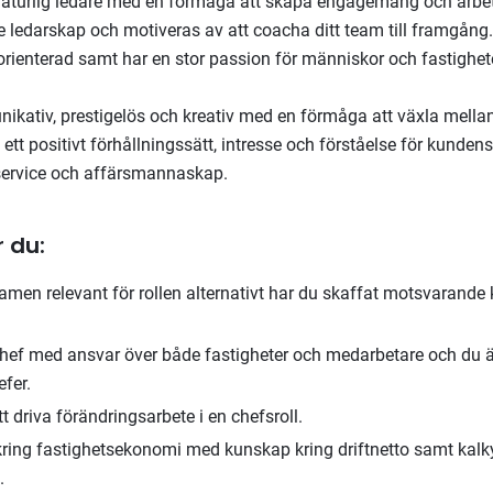
naturlig ledare med en förmåga att skapa engagemang och arbets
e ledarskap och motiveras av att coacha ditt team till framgång
orienterad samt har en stor passion för människor och fastighete
ikativ, prestigelös och kreativ med en förmåga att växla mellan 
u ett positivt förhållningssätt, intresse och förståelse för kunde
 service och affärsmannaskap.
 du:
men relevant för rollen alternativt har du skaffat motsvarande
hef med ansvar över både fastigheter och medarbetare och du ä
efer.
t driva förändringsarbete i en chefsroll.
ing fastighetsekonomi med kunskap kring driftnetto samt kalky
.