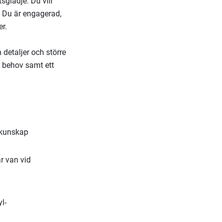
glädje. Du vill
. Du är engagerad,
r.
detaljer och större
ns behov samt ett
 kunskap
r van vid
l-