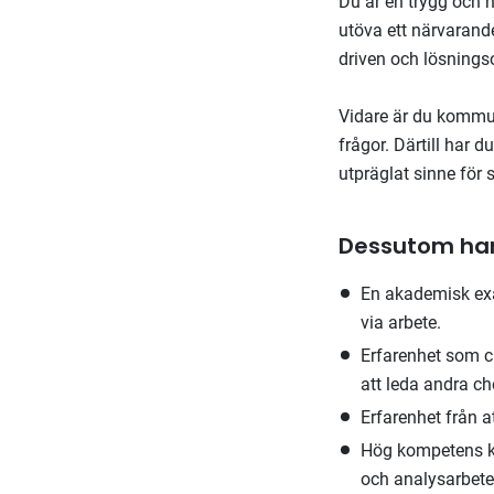
Du är en trygg och 
utöva ett närvarand
driven och lösnings
Vidare är du kommun
frågor. Därtill har d
utpräglat sinne för
Dessutom har
En akademisk exa
via arbete.
Erfarenhet som c
att leda andra ch
Erfarenhet från at
Hög kompetens kr
och analysarbete