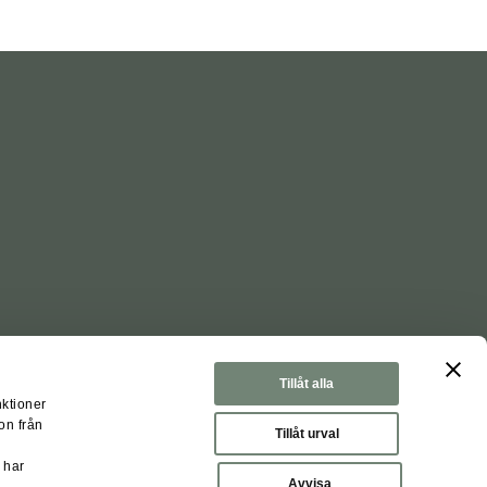
Tillåt alla
nktioner
on från
Tillåt urval
 har
nställningar
Avvisa