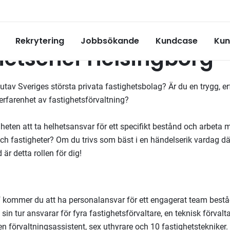
borg
Rekrytering
Jobbsökande
Kundcase
Kun
hetschef Helsingborg
t utav Sveriges största privata fastighetsbolag? Är du en trygg, 
erfarenhet av fastighetsförvaltning?
heten att ta helhetsansvar för ett specifikt bestånd och arbeta 
h fastigheter? Om du trivs som bäst i en händelserik vardag dä
 är detta rollen för dig!
 kommer du att ha personalansvar för ett engagerat team bestå
sin tur ansvarar för fyra fastighetsförvaltare, en teknisk förvalta
n förvaltningsassistent, sex uthyrare och 10 fastighetstekniker.