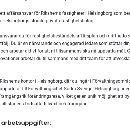
ett affärsansvar för Rikshems fastigheter i Helsingborg som be
r Helsingborgs största privata fastighetsbolag.
e ansvarar du för fastighetsbeståndets affärsplan och driftnetto
rtfölj. Du är en närvarande och engagerad ledare som stöttar di
och arbetar aktivt för att ni tillsammans ska nå uppsatta mål. G
novationer arbetar du tillsammans med ditt team för att utveck
.
 Rikshems kontor i Helsingborg, där du ingår i Förvaltningsomr
apporterar till Förvaltningschef Södra Sverige. Helsingborg är e
ramgångsrik förändringsresa, vilket ger en unik möjlighet att b
 till stadens fortsatta tillväxt och framgång.
 arbetsuppgifter: