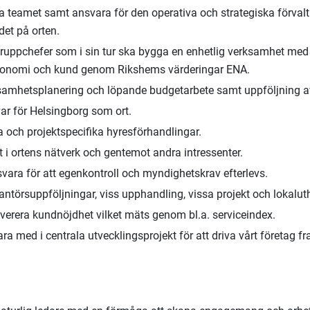
a teamet samt ansvara för den operativa och strategiska förval
det på orten.
uppchefer som i sin tur ska bygga en enhetlig verksamhet med
konomi och kund genom Rikshems värderingar ENA.
samhetsplanering och löpande budgetarbete samt uppföljning a
var för Helsingborg som ort.
a och projektspecifika hyresförhandlingar.
t i ortens nätverk och gentemot andra intressenter.
vara för att egenkontroll och myndighetskrav efterlevs.
antörsuppföljningar, viss upphandling, vissa projekt och lokalut
everera kundnöjdhet vilket mäts genom bl.a. serviceindex.
ara med i centrala utvecklingsprojekt för att driva vårt företag f