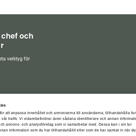
 chef och
r
ta verktyg för
ies
för att anpassa innehållet och annonserna till användarna, tillhandahålla fu
 vår trafik. Vi vidarebefordrar även sådana identifierare och annan informati
 och annons- och analysföretag som vi samarbetar med. Dessa kan i sin tur
an information som du har tillhandahållit eller som de har samlat in när du
örer
Integritetspolicy
Visselblåsarpolicy
Cookiepolicy
Cookiesi