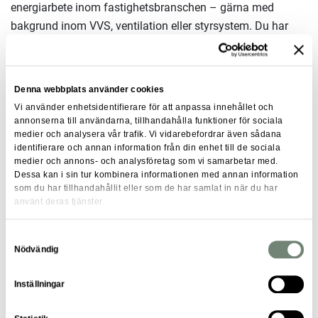
energiarbete inom fastighetsbranschen – gärna med
bakgrund inom VVS, ventilation eller styrsystem. Du har
erfarenhet av projektering och/eller projektledning inom
någon eller några av dessa kategorier.
Denna webbplats använder cookies
Vi använder enhetsidentifierare för att anpassa innehållet och
Trivs i rollen att påverka på centralnivå utan att vara inne i
annonserna till användarna, tillhandahålla funktioner för sociala
medier och analysera vår trafik. Vi vidarebefordrar även sådana
detaljer i varje projekt.
identifierare och annan information från din enhet till de sociala
medier och annons- och analysföretag som vi samarbetar med.
Du har relevant högskole- eller YH-utbildning inom energi
Dessa kan i sin tur kombinera informationen med annan information
eller fastighetsteknik. Erfarenhet som konsult och
som du har tillhandahållit eller som de har samlat in när du har
använt deras tjänster.
certifiering som energiexpert är meriterande. B-körkort
krävs.
Samtyckesval
Nödvändig
Du är initiativtagande, strukturerad och engagerad i energi-
Inställningar
och miljöfrågor. Du gillar att samarbeta, dela kunskap och