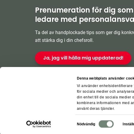
Prenumeration för dig som
ledare med personalansva
Ta del av handplockade tips som ger dig konkre
att stärka dig i din chefsroll.
Ja, jag vill hålla mig uppdaterad!
Denna webbplats använder cook
Vi använder enhetsidentifierare 
för sociala medier och analysera
din enhet till de sociala medier
kombinera informationen med ann
För leverant
använt deras tjänster.
Samtyckesval
Nödvändig
Instäl