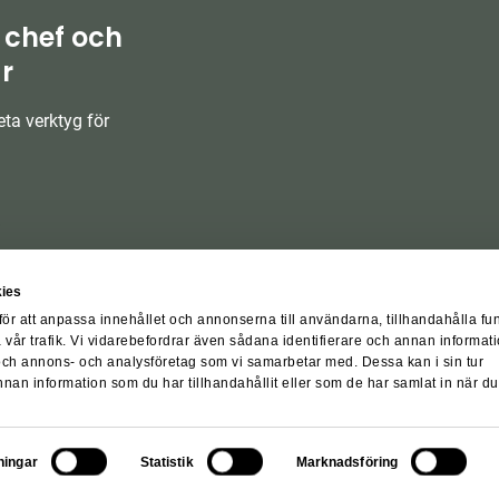
 chef och
r
ta verktyg för
ies
för att anpassa innehållet och annonserna till användarna, tillhandahålla fu
 vår trafik. Vi vidarebefordrar även sådana identifierare och annan informati
 och annons- och analysföretag som vi samarbetar med. Dessa kan i sin tur
an information som du har tillhandahållit eller som de har samlat in när du
örer
Integritetspolicy
Visselblåsarpolicy
Cookiepolicy
Cookiesi
© Fasticon AB 2026
lningar
Statistik
Marknadsföring