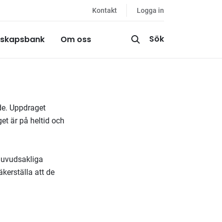
Kontakt
Logga in
Sök
skapsbank
Om oss
g
de. Uppdraget
et är på heltid och
 huvudsakliga
kerställa att de