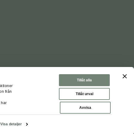
Tillåt alla
nktioner
on från
Tillåt urval
 har
nställningar
Avvisa
Visa detaljer