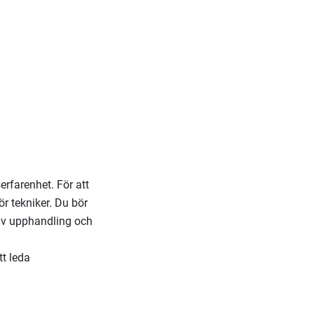
erfarenhet. För att
ör tekniker. Du bör
av upphandling och
t leda