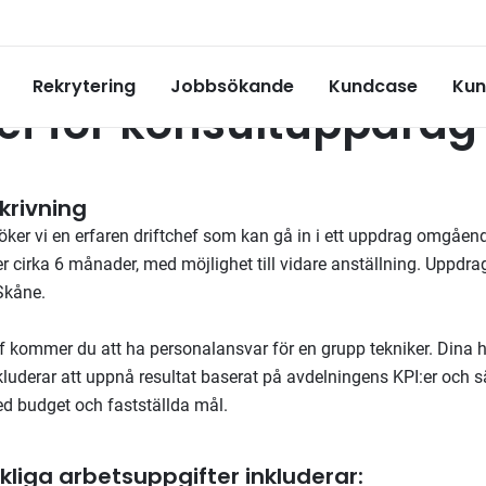
pdrag
Rekrytering
Jobbsökande
Kundcase
Kun
hef för konsultuppdra
rivning
öker vi en erfaren driftchef som kan gå in i ett uppdrag omgåen
cirka 6 månader, med möjlighet till vidare anställning. Uppdrag
 Skåne.
hef kommer du att ha personalansvar för en grupp tekniker. Dina
uderar att uppnå resultat baserat på avdelningens KPI:er och sä
 budget och fastställda mål.
liga arbetsuppgifter inkluderar: