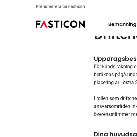
Prenumerera på Fasticon
Driftchef för konsultup
Tillsatta uppdrag
Bemanning
Driftc
Uppdragsbesk
För kunds räkning s
beräknas pågå under 
placering är i östra
I rollen som driftc
ansvarsområden inkl
överensstämmer med
Dina huvudsak