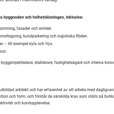
la byggnaden och helhetslösningen, inklusive:
formning, fasader och entréer.
umottagning, kundparkering och logistiska flöden.
r – till exempel kyla och frys.
out.
yggprojektledare, etablerare, fastighetsägare och interna konc
utbildad arkitekt och har erfarenhet av att arbeta med dagligvar
ktion och form, och förstår de särskilda krav som ställs på buti
ektivitet och kundupplevelse.