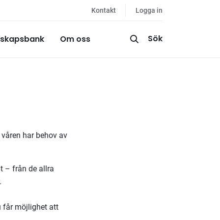
Kontakt
Logga in
Sök
skapsbank
Om oss
r våren har behov av
 – från de allra
.
får möjlighet att