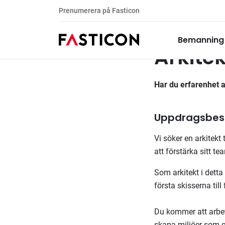
Prenumerera på Fasticon
Arkitekt för konsultupp
Tillsatta uppdrag
Bemanning
Arkite
Har du erfarenhet 
Uppdragsbesk
Vi söker en arkitekt
att förstärka sitt t
Som arkitekt i dett
första skisserna til
Du kommer att arbet
skapa miljöer som g