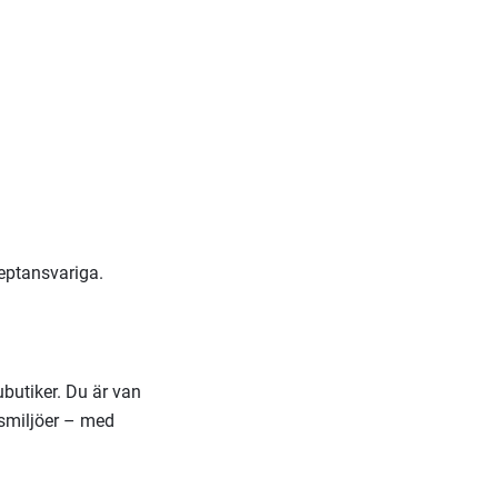
eptansvariga.
ubutiker. Du är van
ksmiljöer – med