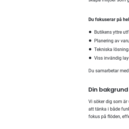
Du fokuserar på he
Butikens yttre ut
Planering av var
Tekniska lösninga
Viss invändig lay
Du samarbetar med b
Din bakgrund
Vi söker dig som är 
att tänka i både fun
fokus på flöden, eff