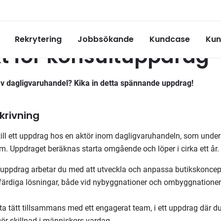
drag
Rekrytering
Jobbsökande
Kundcase
Kun
kt för konsultuppdrag
av dagligvaruhandel? Kika in detta spännande uppdrag!
rivning
 till ett uppdrag hos en aktör inom dagligvaruhandeln, som unde
eam. Uppdraget beräknas starta omgående och löper i cirka ett år.
a uppdrag arbetar du med att utveckla och anpassa butikskoncept
l färdiga lösningar, både vid nybyggnationer och ombyggnationer
a tätt tillsammans med ett engagerat team, i ett uppdrag där du 
ör skillnad i människors vardag.