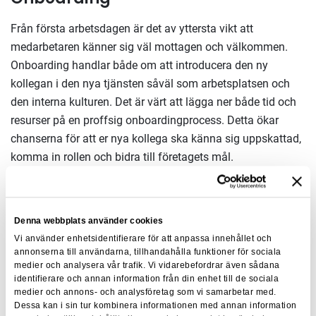
Från första arbetsdagen är det av yttersta vikt att
medarbetaren känner sig väl mottagen och välkommen.
Onboarding handlar både om att introducera den ny
kollegan i den nya tjänsten såväl som arbetsplatsen och
den interna kulturen. Det är värt att lägga ner både tid och
resurser på en proffsig onboardingprocess. Detta ökar
chanserna för att er nya kollega ska känna sig uppskattad,
komma in rollen och bidra till företagets mål.
Värt att tänka på vid onboarding:
• Förberedd arbetsplats.
Det är trevligt första dagen ha en
Denna webbplats använder cookies
förberedd arbetsplats, kanske med en blomma och en
Vi använder enhetsidentifierare för att anpassa innehållet och
trevlig välkomsthälsning. Alla vill känna sig välkomna och
annonserna till användarna, tillhandahålla funktioner för sociala
medier och analysera vår trafik. Vi vidarebefordrar även sådana
efterlängtade. Se därför till att alla praktiska saker så som
identifierare och annan information från din enhet till de sociala
dator, telefon, mail och inloggningsuppgifter är ordentligt
medier och annons- och analysföretag som vi samarbetar med.
Dessa kan i sin tur kombinera informationen med annan information
förberett.