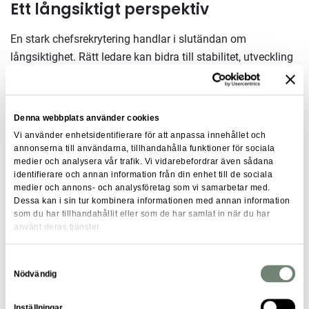
Ett långsiktigt perspektiv
En stark chefsrekrytering handlar i slutändan om
långsiktighet. Rätt ledare kan bidra till stabilitet, utveckling
och förtroende över tid.
Det kräver en rekryteringsprocess
som inte bara fokuserar på erfarenhet och meriter, utan
också på potential, drivkraft och ledarskapsstil.
Denna webbplats använder cookies
Vi använder enhetsidentifierare för att anpassa innehållet och
På
Fasticon
arbetar vi strukturerat och nära våra
annonserna till användarna, tillhandahålla funktioner för sociala
uppdragsgivare genom hela processen från analys av
medier och analysera vår trafik. Vi vidarebefordrar även sådana
uppdraget till dialog med kandidater och slutlig matchning.
identifierare och annan information från din enhet till de sociala
medier och annons- och analysföretag som vi samarbetar med.
Genom att förstå både affären och organisationen kan vi
Dessa kan i sin tur kombinera informationen med annan information
skapa bättre förutsättningar för en hållbar rekrytering.
som du har tillhandahållit eller som de har samlat in när du har
använt deras tjänster.
Ledarskapets betydelse i en
Samtyckesval
föränderlig bransch
Nödvändig
Fastighetsbranschen befinner sig i förändring, med ökade
Inställningar