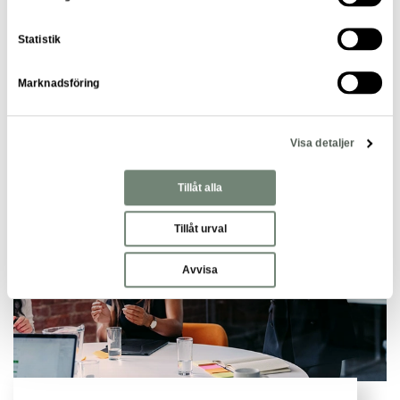
Rekryteringstips
Statistik
Marknadsföring
Relaterade artiklar
Visa detaljer
Tillåt alla
Tillåt urval
Avvisa