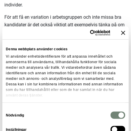
individer.
För att få en variation i arbetsgruppen och inte missa bra
kandidater är det också viktigt att exempelvis tänka på om
tjänsten verkligen kräver att personen ska tala ett visst
språk flytande, har utbildning från ett visst lärosäte, är i en
viss ålder för att passa in i arbetsgruppen eller har ett stort
Denna webbplats använder cookies
idrottsintresse bara för att chefen eller majoriteten på
Vi använder enhetsidentifierare för att anpassa innehållet och
arbetsplatsen har det.
annonserna till användarna, tillhandahålla funktioner för sociala
medier och analysera vår trafik. Vi vidarebefordrar även sådana
identifierare och annan information från din enhet till de sociala
Texten är skriven av:
Ida Viberg
, Content Creator inom samhällsbyggnad
medier och annons- och analysföretag som vi samarbetar med.
Dessa kan i sin tur kombinera informationen med annan information
som du har tillhandahållit eller som de har samlat in när du har
använt deras tjänster.
DELA:
Samtyckesval
Nödvändig
Inställningar