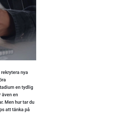
t rekrytera nya
föra
stadium en tydlig
r även en
ar. Men hur tar du
ps att tänka på