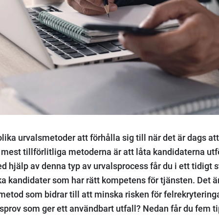
ika urvalsmetoder att förhålla sig till när det är dags at
 mest tillförlitliga metoderna är att låta kandidaterna ut
 hjälp av denna typ av urvalsprocess får du i ett tidigt 
lka kandidater som har rätt kompetens för tjänsten. Det ä
etod som bidrar till att minska risken för felrekrytering
tsprov som ger ett användbart utfall? Nedan får du fem ti