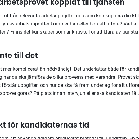
arbetsprovet kopplat till tjänsten
 utifrån relevanta arbetsuppgifter och som kan kopplas direkt t
en typ av arbetsuppgifter kommer han eller hon att utföra? Vad är
llen? Finns det kunskaper som är kritiska för att klara av tjänste
nte till det
et mer komplicerat än nödvändigt. Det underlättar både för kandi
dig när du ska jämföra de olika proverna med varandra. Provet sk
t förstår uppgiften och hur de ska få fram underlag för att utföra
sprovet göras? På plats innan intervjun eller ska kandidaten få
kt för kandidaternas tid
om att använda tidigare producerat material till uppgiften. En f