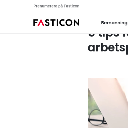
Prenumerera på Fasticon
Ta del av vår kunskapsbank
Rekrytering
Bemanning
5 tips 
arbets