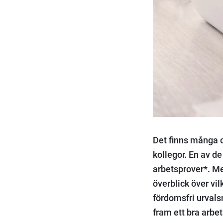
Det finns många ol
kollegor. En av de
arbetsprover*. Med
överblick över vi
fördomsfri urvalsm
fram ett bra arbe