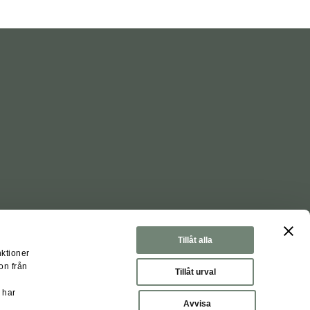
Tillåt alla
nktioner
on från
Tillåt urval
 har
nställningar
Avvisa