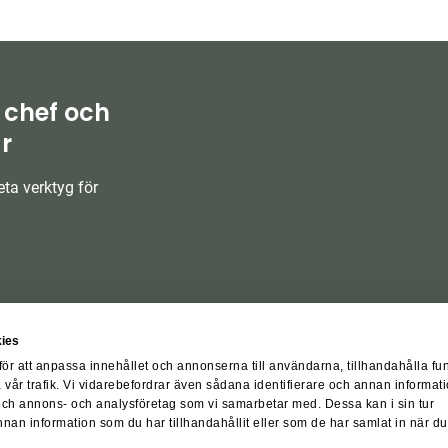
 chef och
r
ta verktyg för
ies
för att anpassa innehållet och annonserna till användarna, tillhandahålla fu
 vår trafik. Vi vidarebefordrar även sådana identifierare och annan informati
 och annons- och analysföretag som vi samarbetar med. Dessa kan i sin tur
an information som du har tillhandahållit eller som de har samlat in när du
örer
Integritetspolicy
Visselblåsarpolicy
Cookiepolicy
Cookiesi