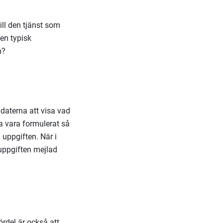
ill den tjänst som
 en typisk
n?
daterna att visa vad
a vara formulerat så
 uppgiften. När i
 uppgiften mejlad
ördel är också att