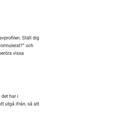
vprofilen. Ställ dig
 formulerat?” och
beröra vissa
 det har i
 utgå ifrån, så att