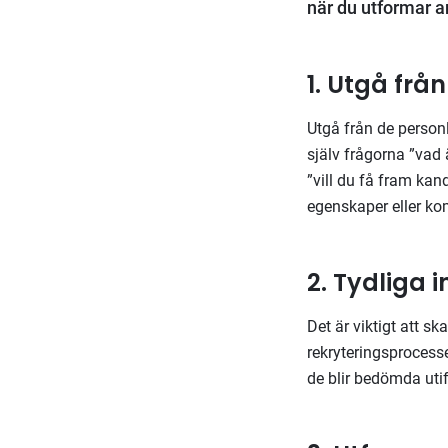
när du utformar a
1. Utgå frå
Utgå från de personl
själv frågorna ”vad 
”vill du få fram ka
egenskaper eller k
2. Tydliga i
Det är viktigt att sk
rekryteringsprocess
de blir bedömda uti