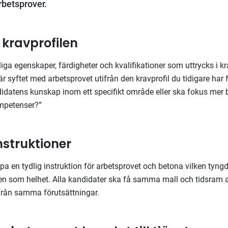
rbetsprover.
n kravprofilen
iga egenskaper, färdigheter och kvalifikationer som uttrycks i kra
är syftet med arbetsprovet utifrån den kravprofil du tidigare har
ndidatens kunskap inom ett specifikt område eller ska fokus mer 
ompetenser?”
nstruktioner
apa en tydlig instruktion för arbetsprovet och betona vilken tyngd
en som helhet. Alla kandidater ska få samma mall och tidsram att
från samma förutsättningar.