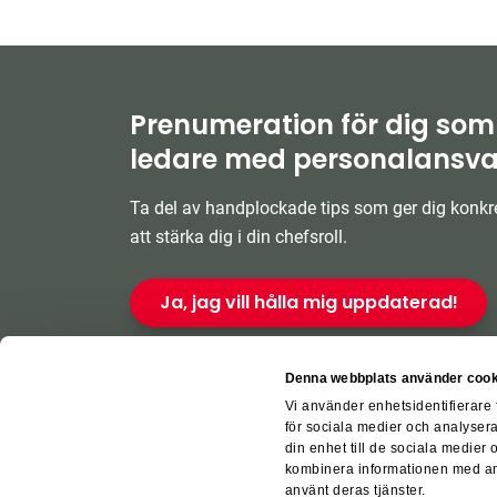
Prenumeration för dig som
ledare med personalansva
Ta del av handplockade tips som ger dig konkre
att stärka dig i din chefsroll.
Ja, jag vill hålla mig uppdaterad!
Denna webbplats använder cook
Vi använder enhetsidentifierare 
för sociala medier och analysera
din enhet till de sociala medier
kombinera informationen med ann
För leverant
använt deras tjänster.