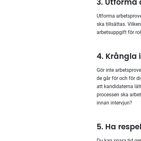
3. Utforma 
Utforma arbetsprovet
ska tillsättas. Vilk
arbetsuppgift för ro
4. Krångla i
Gör inte arbetsprov
de går för och för 
att kandidaterna lät
processen ska arbet
innan intervjun?
5. Ha respe
Du kan spara tid gen