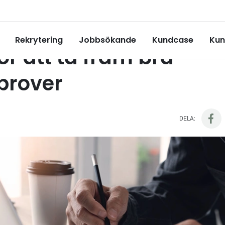
5 tips för att ta fram bra arbetsprover
Rekrytering
Jobbsökande
Kundcase
Kun
för att ta fram bra
prover
DELA: