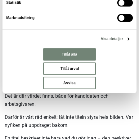
Statistik
Titlar kommer och går – kompetens
består
Marknadsföring
Arbetsmarknaden förändras ständigt. Nya titlar tillkommer,
Visa detaljer
gamla försvinner och roller utvecklas i takt med att
organisationer förändras.
Tillåt alla
Men oavsett vad rollen kallas är det i slutändan innehållet
Tillåt urval
som spelar roll.
Ansvar. Kompetens. Mandat. Utvecklingsmöjligheter.
Avvisa
Det är där värdet finns, både för kandidaten och
arbetsgivaren.
Därför är vårt råd enkelt: låt inte titeln styra hela bilden. Var
nyfiken på uppdraget bakom.
En titel beskriver inte bara vad du gör idag – den beskriver