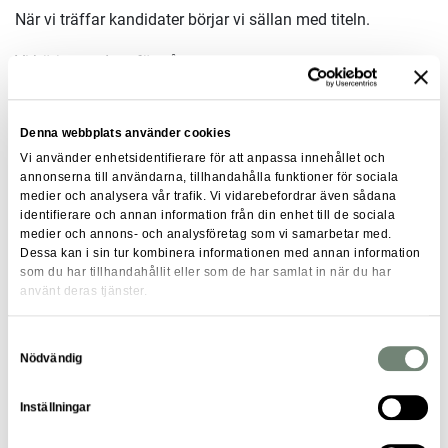
När vi träffar kandidater börjar vi sällan med titeln.
Vi börjar med att förstå personen.
Vilka arbetsuppgifter ger energi? Vilken typ av ansvar
motiverar? Vilka miljöer trivs man i? Vad vill man utveckla
Denna webbplats använder cookies
framåt?
Vi använder enhetsidentifierare för att anpassa innehållet och
annonserna till användarna, tillhandahålla funktioner för sociala
På samma sätt försöker vi förstå våra kunders faktiska
medier och analysera vår trafik. Vi vidarebefordrar även sådana
identifierare och annan information från din enhet till de sociala
behov, inte bara vilken titel som står i
medier och annons- och analysföretag som vi samarbetar med.
organisationsschemat.
Dessa kan i sin tur kombinera informationen med annan information
som du har tillhandahållit eller som de har samlat in när du har
Ibland innebär det att vi presenterar kandidater för roller
använt deras tjänster.
som de själva kanske inte hade sökt på egen hand. Inte för
att de saknar rätt titel idag, utan för att deras erfarenhet,
Samtyckesval
Nödvändig
potential och kompetens matchar uppdraget.
Inställningar
Det är ofta där de bästa matchningarna uppstår.