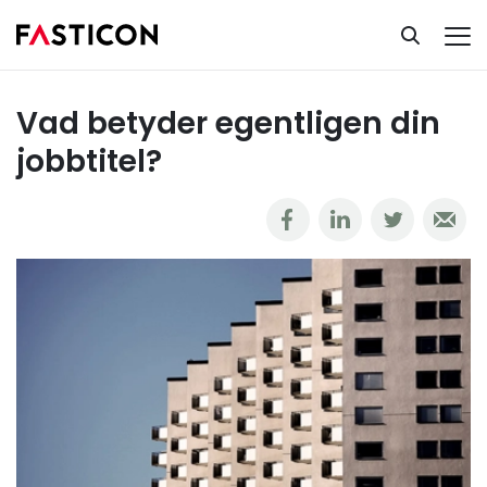
Ta del av vår kunskapsbank
Arbetsliv & karriär
Vad betyder egentligen din jobbtitel?
Vad betyder egentligen din
jobbtitel?