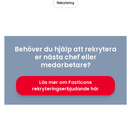
Rekrytering
Behöver du hjälp att rekrytera
er nästa chef eller
medarbetare?
Läs mer om Fasticons
rekryteringserbjudande här