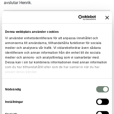
avslutar Henrik.
Om Fastighets AB Stockholmia
Denna webbplats använder cookies
Stockholmia är ett familjeägt förvaltningsbolag. Familjen
Vi använder enhetsidentifierare för att anpassa innehållet och
har bedrivit förvaltning av fastigheter i Stockholm sedan
annonserna till användarna, tillhandahålla funktioner för sociala
medier och analysera vår trafik. Vi vidarebefordrar även sådana
1920-talet, från 1963 samlat under namnet
identifierare och annan information från din enhet till de sociala
Fastighetsaktiebolaget Stockholmia.
medier och annons- och analysföretag som vi samarbetar med.
Dessa kan i sin tur kombinera informationen med annan information
Stockholmia vänder sig framförallt till privata intressenter
som du har tillhandahållit eller som de har samlat in när du har
använt deras tjänster.
och förvaltar idag cirka 160 000 kvadratmeter bostäder och
lokaler i Stockholm. Deras förvaltningsportfölj sträcker sig
från Sundbyberg i norr till Hägersten i söder och omfattar
Samtyckesval
Nödvändig
både kommersiella fastigheter och bostadsfastigheter,
inom och utanför tullarna. De förvaltar allt från små
Inställningar
fastigheter med ett fåtal lägenheter till stora byggnader
över 10 000 kvadratmeter, inklusive både historiska,