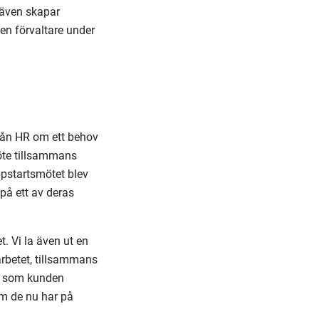
 även skapar
en förvaltare under
från HR om ett behov
möte tillsammans
ppstartsmötet blev
 på ett av deras
t. Vi la även ut en
arbetet, tillsammans
er som kunden
om de nu har på