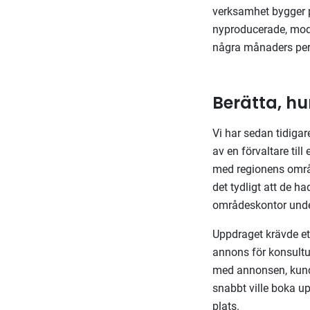
verksamhet bygger p
nyproducerade, mode
några månaders peri
Berätta, hu
Vi har sedan tidiga
av en förvaltare til
med regionens områd
det tydligt att de h
områdeskontor unde
Uppdraget krävde ett 
annons för konsultu
med annonsen, kunde
snabbt ville boka u
plats.