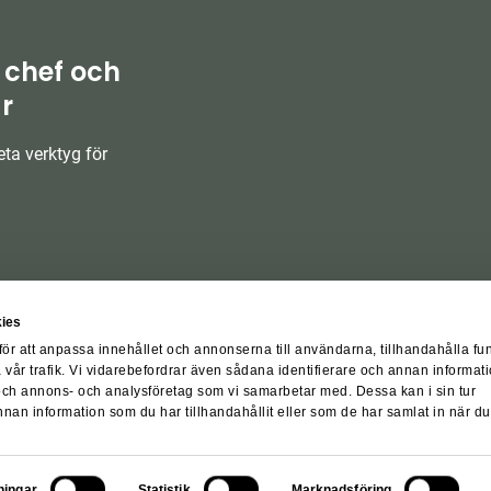
 chef och
r
ta verktyg för
ies
för att anpassa innehållet och annonserna till användarna, tillhandahålla fu
 vår trafik. Vi vidarebefordrar även sådana identifierare och annan informati
 och annons- och analysföretag som vi samarbetar med. Dessa kan i sin tur
an information som du har tillhandahållit eller som de har samlat in när du
örer
Integritetspolicy
Visselblåsarpolicy
Cookiepolicy
Cookiesi
© Fasticon AB 2026
lningar
Statistik
Marknadsföring