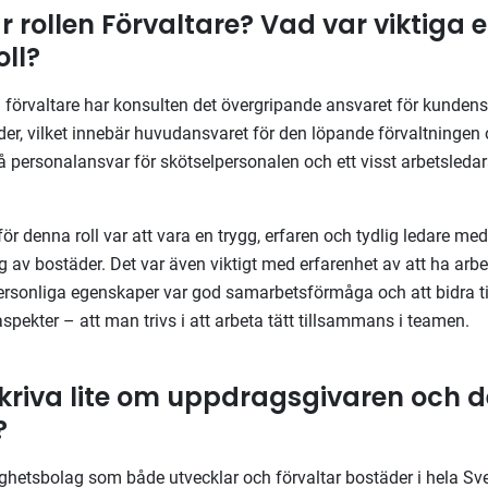
 rollen Förvaltare? Vad var viktiga
oll?
 förvaltare har konsulten det övergripande ansvaret för kunden
er, vilket innebär huvudansvaret för den löpande förvaltningen 
å personalansvar för skötselpersonalen och ett visst arbetsleda
ör denna roll var att vara en trygg, erfaren och tydlig ledare me
g av bostäder. Det var även viktigt med erfarenhet av att ha arbet
personliga egenskaper var god samarbetsförmåga och att bidra til
aspekter – att man trivs i att arbeta tätt tillsammans i teamen.
kriva lite om uppdragsgivaren och d
t?
ighetsbolag som både utvecklar och förvaltar bostäder i hela Sv