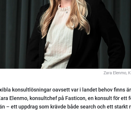
Zara Elenmo, K
exibla konsultlösningar oavsett var i landet behov finns är a
Zara Elenmo, konsultchef på Fasticon, en konsult för ett 
än – ett uppdrag som krävde både search och ett starkt n