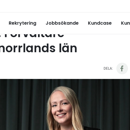
tare – Västernorrlands län
Rekrytering
Jobbsökande
Kundcase
Kun
t: Förvaltare –
norrlands län
DELA: