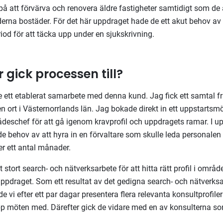
å att förvärva och renovera äldre fastigheter samtidigt som de
rna bostäder. För det här uppdraget hade de ett akut behov av 
od för att täcka upp under en sjukskrivning.
r gick processen till?
re ett etablerat samarbete med denna kund. Jag fick ett samtal 
l en ort i Västernorrlands län. Jag bokade direkt in ett uppstarts
eschef för att gå igenom kravprofil och uppdragets ramar. I u
ade behov av att hyra in en förvaltare som skulle leda personalen
r ett antal månader.
stort search- och nätverksarbete för att hitta rätt profil i område
ppdraget. Som ett resultat av det gedigna search- och nätverks
 vi efter ett par dagar presentera flera relevanta konsultprofil
pp möten med. Därefter gick de vidare med en av konsulterna s