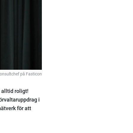
onsultchef på Fasticon
lltid roligt!
förvaltaruppdrag i
ätverk för att