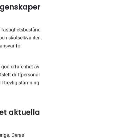
 egenskaper
s fastighetsbestånd
och skötselkvalitén.
ransvar för
d god erfarenhet av
slett driftpersonal
l trevlig stämning
et aktuella
erige. Deras