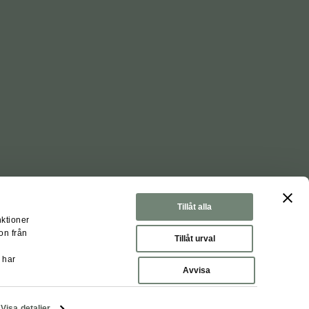
Tillåt alla
nktioner
on från
Tillåt urval
 har
nställningar
Avvisa
Visa detaljer