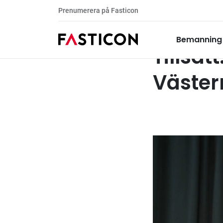
Prenumerera på Fasticon
Tillsatt: Förval
Kundcase
Bemanning
Bemanning
Tillsat
Väster